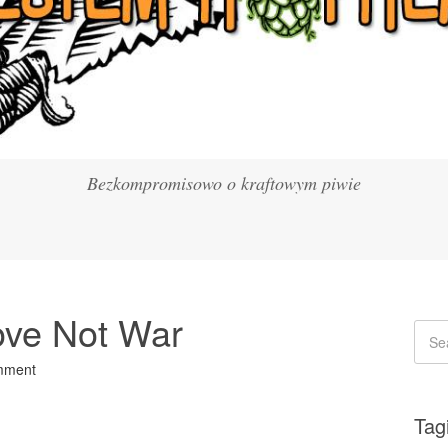
Bezkompromisowo o kraftowym piwie
ve Not War
mment
Tag