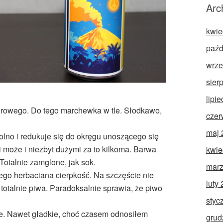
Arc
kwie
paźd
wrze
sier
lipi
ierowego. Do tego marchewka w tle. Słodkawo,
czer
maj 
olno i redukuje się do okręgu unoszącego się
 może i niezbyt dużymi za to kilkoma. Barwa
kwie
Totalnie zamglone, jak sok.
marz
ego herbaciana cierpkość. Na szczęście nie
luty
 totalnie piwa. Paradoksalnie sprawia, że piwo
styc
żkie. Nawet gładkie, choć czasem odnosiłem
grud