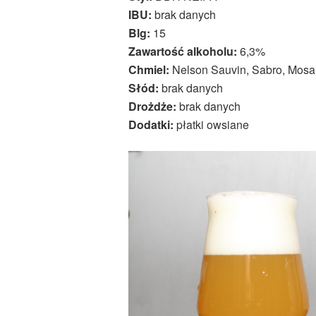
IBU:
brak danych
Blg:
15
Zawartość alkoholu:
6,3%
Chmiel:
Nelson Sauvin, Sabro, Mosa
Słód:
brak danych
Drożdże:
brak danych
Dodatki:
płatki owsiane