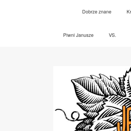
Dobrze znane
K
Piwni Janusze
VS.