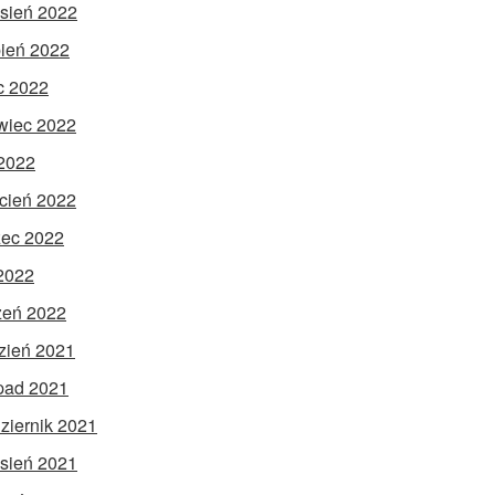
sień 2022
pień 2022
ec 2022
wiec 2022
2022
cień 2022
ec 2022
 2022
zeń 2022
zień 2021
opad 2021
ziernik 2021
sień 2021