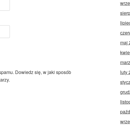
wrze
sier
lipi
czer
maj 
kwie
marz
luty
 spamu.
Dowiedz się, w jaki sposób
arzy.
styc
grud
list
paźd
wrze