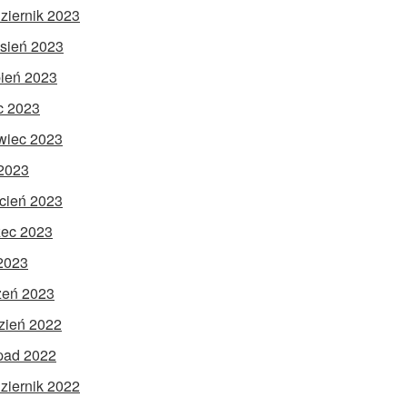
ziernik 2023
sień 2023
pień 2023
ec 2023
wiec 2023
2023
cień 2023
ec 2023
 2023
zeń 2023
zień 2022
opad 2022
ziernik 2022