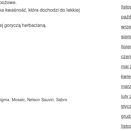
zbożowe.
list
kka kwaśność, która dochodzi do lekkiej
paźd
j goryczą herbacianą.
wrze
sier
lipi
czer
maj 
kwie
marz
luty
igma
,
Mosaic
,
Nelson Sauvin
,
Sabro
styc
grud
list