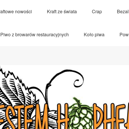
raftowe nowości
Kraft ze świata
Crap
Beza
Piwo z browarów restauracyjnych
Koło piwa
Pow