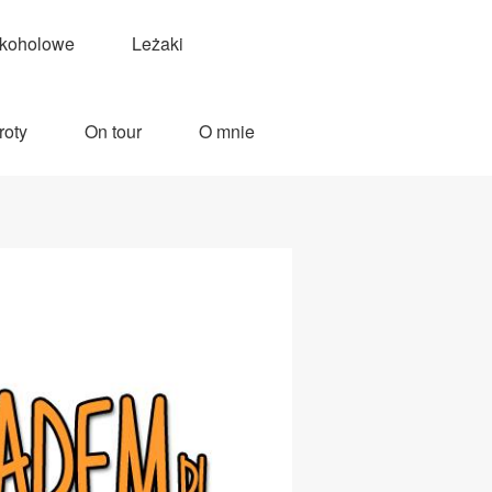
lkoholowe
Leżaki
roty
On tour
O mnie