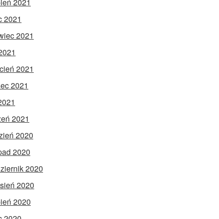
pień 2021
ec 2021
wiec 2021
2021
cień 2021
ec 2021
 2021
zeń 2021
zień 2020
opad 2020
ziernik 2020
sień 2020
pień 2020
ec 2020