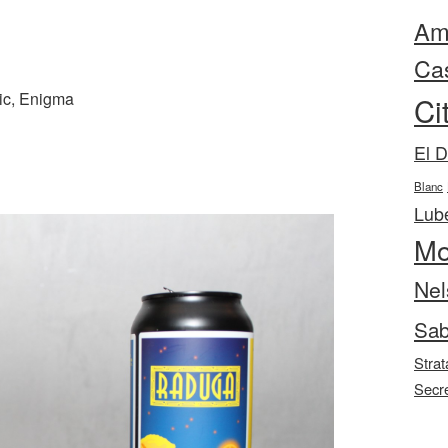
Ama
Ca
ic, Enigma
Ci
El 
Blanc
Lube
Mo
Nel
Sab
Strat
Secr