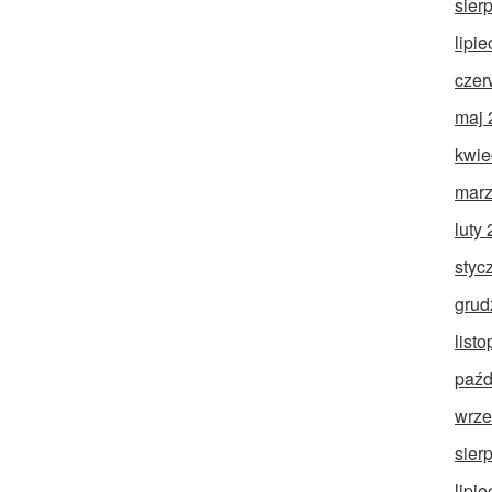
sier
lipi
czer
maj 
kwie
marz
luty
styc
grud
list
paźd
wrze
sier
lipi