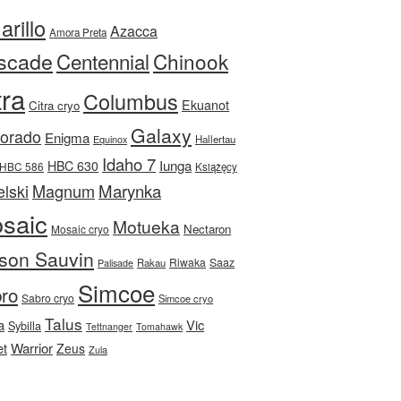
rillo
Azacca
Amora Preta
scade
Centennial
Chinook
tra
Columbus
Ekuanot
Citra cryo
Galaxy
Dorado
Enigma
Equinox
Hallertau
Idaho 7
Iunga
HBC 630
HBC 586
Książęcy
Magnum
Marynka
lski
saic
Motueka
Nectaron
Mosaic cryo
son Sauvin
Riwaka
Saaz
Rakau
Palisade
Simcoe
ro
Sabro cryo
Simcoe cryo
Talus
a
Vic
Sybilla
Tettnanger
Tomahawk
et
Warrior
Zeus
Zula