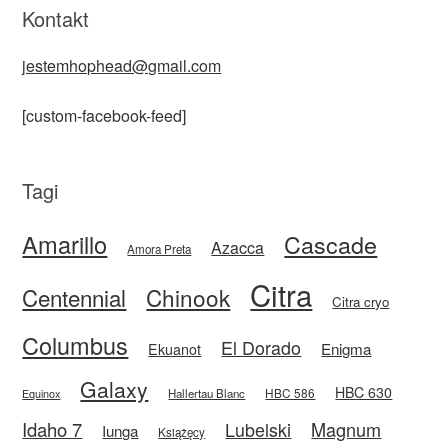
Kontakt
jestemhophead@gmail.com
[custom-facebook-feed]
Tagi
Amarillo
Cascade
Azacca
Amora Preta
Citra
Centennial
Chinook
Citra cryo
Columbus
El Dorado
Enigma
Ekuanot
Galaxy
HBC 630
HBC 586
Equinox
Hallertau Blanc
Idaho 7
Magnum
Lubelski
Iunga
Książęcy