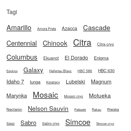
Tagi
Amarillo
Cascade
Azacca
Amora Preta
Citra
Centennial
Chinook
Citra cryo
Columbus
El Dorado
Enigma
Ekuanot
Galaxy
HBC 630
HBC 586
Equinox
Hallertau Blanc
Idaho 7
Magnum
Lubelski
Iunga
Książęcy
Mosaic
Motueka
Marynka
Mosaic cryo
Nelson Sauvin
Nectaron
Riwaka
Rakau
Palisade
Simcoe
Sabro
Saaz
Sabro cryo
Simcoe cryo