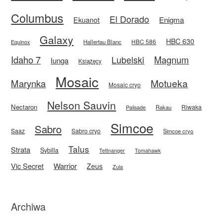
Columbus
El Dorado
Enigma
Ekuanot
Galaxy
HBC 630
HBC 586
Equinox
Hallertau Blanc
Idaho 7
Magnum
Lubelski
Iunga
Książęcy
Mosaic
Motueka
Marynka
Mosaic cryo
Nelson Sauvin
Nectaron
Riwaka
Rakau
Palisade
Simcoe
Sabro
Saaz
Sabro cryo
Simcoe cryo
Talus
Strata
Sybilla
Tettnanger
Tomahawk
Vic Secret
Warrior
Zeus
Zula
Archiwa