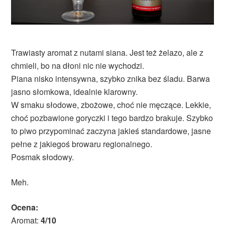
Trawiasty aromat z nutami siana. Jest też żelazo, ale z
chmieli, bo na dłoni nic nie wychodzi.
Piana nisko intensywna, szybko znika bez śladu. Barwa
jasno słomkowa, idealnie klarowny.
W smaku słodowe, zbożowe, choć nie męczące. Lekkie,
choć pozbawione goryczki i tego bardzo brakuje. Szybko
to piwo przypominać zaczyna jakieś standardowe, jasne
pełne z jakiegoś browaru regionalnego.
Posmak słodowy.
Meh.
Ocena:
Aromat:
4/10