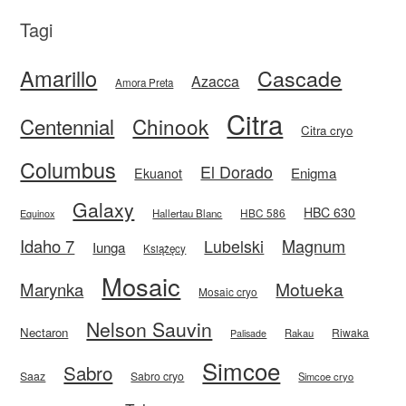
Tagi
Amarillo
Cascade
Azacca
Amora Preta
Citra
Centennial
Chinook
Citra cryo
Columbus
El Dorado
Enigma
Ekuanot
Galaxy
HBC 630
HBC 586
Equinox
Hallertau Blanc
Idaho 7
Magnum
Lubelski
Iunga
Książęcy
Mosaic
Motueka
Marynka
Mosaic cryo
Nelson Sauvin
Nectaron
Riwaka
Rakau
Palisade
Simcoe
Sabro
Saaz
Sabro cryo
Simcoe cryo