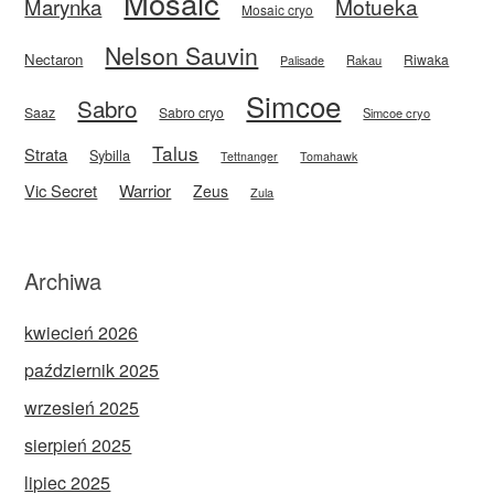
Mosaic
Motueka
Marynka
Mosaic cryo
Nelson Sauvin
Nectaron
Riwaka
Rakau
Palisade
Simcoe
Sabro
Saaz
Sabro cryo
Simcoe cryo
Talus
Strata
Sybilla
Tettnanger
Tomahawk
Vic Secret
Warrior
Zeus
Zula
Archiwa
kwiecień 2026
październik 2025
wrzesień 2025
sierpień 2025
lipiec 2025