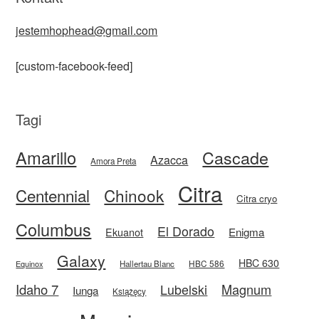
jestemhophead@gmail.com
[custom-facebook-feed]
Tagi
Amarillo
Cascade
Azacca
Amora Preta
Citra
Centennial
Chinook
Citra cryo
Columbus
El Dorado
Enigma
Ekuanot
Galaxy
HBC 630
HBC 586
Equinox
Hallertau Blanc
Idaho 7
Magnum
Lubelski
Iunga
Książęcy