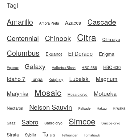
Tagi
Amarillo
Cascade
Azacca
Amora Preta
Citra
Centennial
Chinook
Citra cryo
Columbus
El Dorado
Enigma
Ekuanot
Galaxy
HBC 630
HBC 586
Equinox
Hallertau Blanc
Idaho 7
Magnum
Lubelski
Iunga
Książęcy
Mosaic
Motueka
Marynka
Mosaic cryo
Nelson Sauvin
Nectaron
Riwaka
Rakau
Palisade
Simcoe
Sabro
Saaz
Sabro cryo
Simcoe cryo
Talus
Strata
Sybilla
Tettnanger
Tomahawk