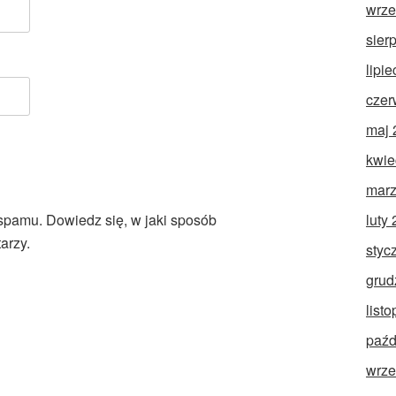
wrze
sier
lipi
czer
maj 
kwie
marz
luty
 spamu.
Dowiedz się, w jaki sposób
arzy.
styc
grud
list
paźd
wrze