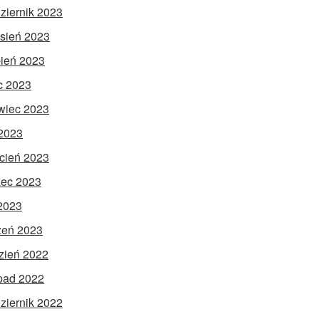
ziernik 2023
sień 2023
pień 2023
ec 2023
wiec 2023
2023
cień 2023
ec 2023
 2023
zeń 2023
zień 2022
opad 2022
ziernik 2022