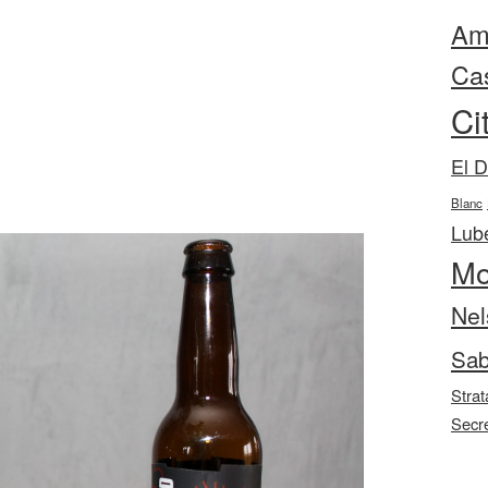
Ama
Ca
Ci
El 
Blanc
Lube
Mo
Nel
Sab
Strat
Secr