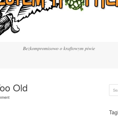
Bezkompromisowo o kraftowym piwie
Too Old
mment
Tag