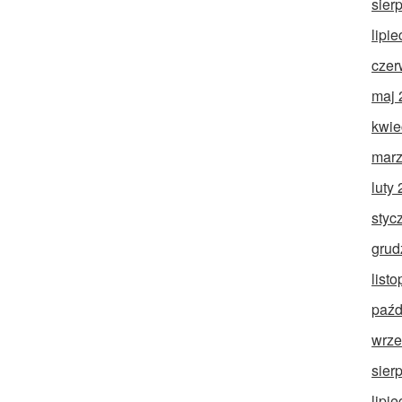
sier
lipi
czer
maj 
kwie
marz
luty
styc
grud
list
paźd
wrze
sier
lipi