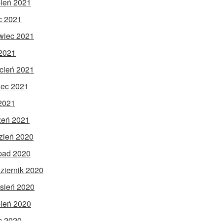
pień 2021
ec 2021
wiec 2021
2021
cień 2021
ec 2021
 2021
zeń 2021
zień 2020
opad 2020
ziernik 2020
sień 2020
pień 2020
ec 2020