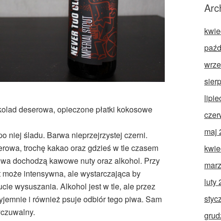
Arc
kwie
paźd
wrze
sier
lipi
kolad deserowa, opieczone płatki kokosowe
czer
maj 
 niej śladu. Barwa nieprzejrzystej czerni.
owa, trochę kakao oraz gdzieś w tle czasem
kwie
iwa dochodzą kawowe nuty oraz alkohol. Przy
marz
 może intensywna, ale wystarczająca by
luty
ie wysuszania. Alkohol jest w tle, ale przez
styc
jemnie i również psuje odbiór tego piwa. Sam
yczuwalny.
grud