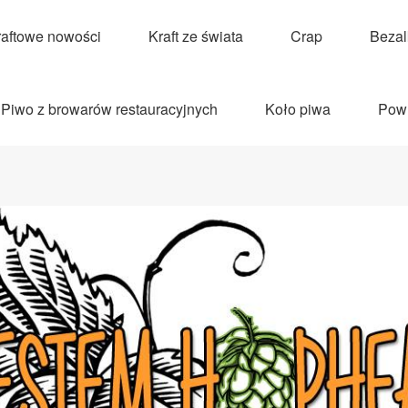
raftowe nowości
Kraft ze świata
Crap
Beza
Piwo z browarów restauracyjnych
Koło piwa
Pow