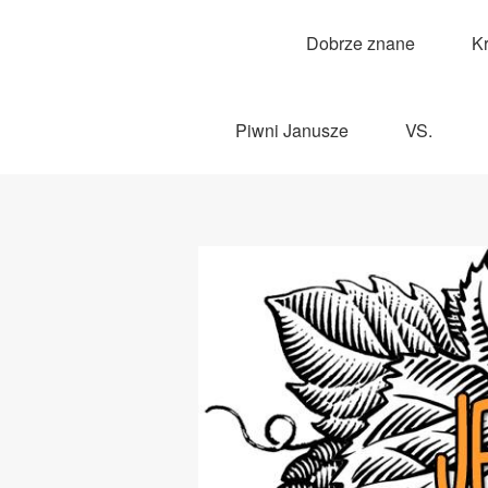
Dobrze znane
K
Piwni Janusze
VS.