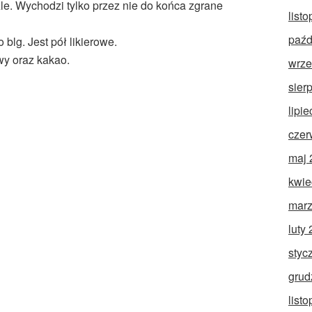
źle. Wychodzi tylko przez nie do końca zgrane
list
paźd
blg. Jest pół likierowe.
y oraz kakao.
wrze
sier
lipi
czer
maj 
kwie
marz
luty
styc
grud
list