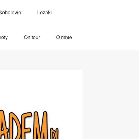
lkoholowe
Leżaki
roty
On tour
O mnie