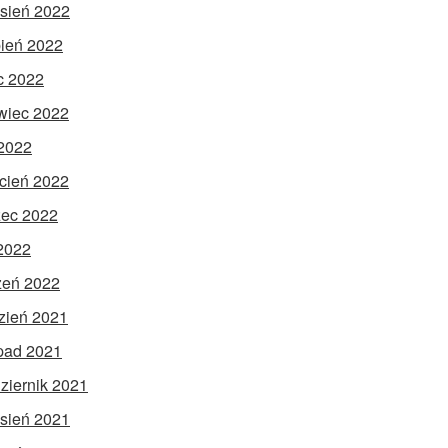
sień 2022
pień 2022
ec 2022
wiec 2022
2022
cień 2022
ec 2022
 2022
zeń 2022
zień 2021
opad 2021
ziernik 2021
sień 2021