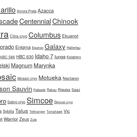
rillo
Azacca
Amora Preta
scade
Centennial
Chinook
tra
Columbus
Ekuanot
Citra cryo
Galaxy
Dorado
Enigma
Equinox
Hallertau
Idaho 7
Iunga
HBC 630
HBC 586
Książęcy
Magnum
Marynka
lski
saic
Motueka
Nectaron
Mosaic cryo
son Sauvin
Riwaka
Saaz
Rakau
Palisade
Simcoe
ro
Sabro cryo
Simcoe cryo
Talus
a
Vic
Sybilla
Tettnanger
Tomahawk
et
Warrior
Zeus
Zula