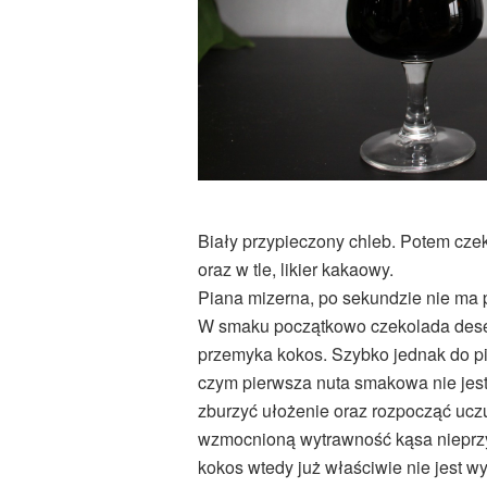
Biały przypieczony chleb. Potem cze
oraz w tle, likier kakaowy.
Piana mizerna, po sekundzie nie ma po
W smaku początkowo czekolada deser
przemyka kokos. Szybko jednak do p
czym pierwsza nuta smakowa nie jest
zburzyć ułożenie oraz rozpocząć uczuc
wzmocnioną wytrawność kąsa nieprzy
kokos wtedy już właściwie nie jest w