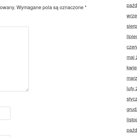
paźd
kowany.
Wymagane pola są oznaczone
*
wrze
sier
lipi
czer
maj 
kwie
marz
luty
styc
grud
list
paźd