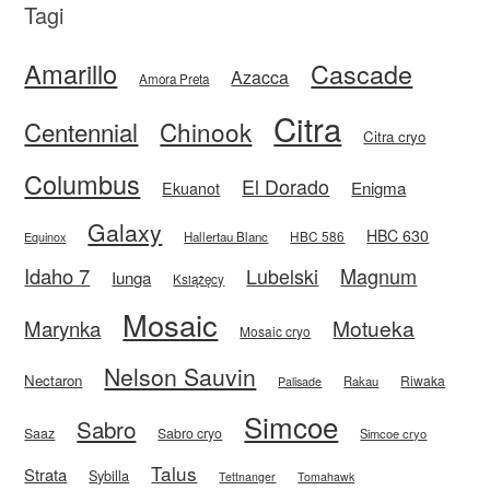
Tagi
Amarillo
Cascade
Azacca
Amora Preta
Citra
Centennial
Chinook
Citra cryo
Columbus
El Dorado
Enigma
Ekuanot
Galaxy
HBC 630
HBC 586
Equinox
Hallertau Blanc
Idaho 7
Magnum
Lubelski
Iunga
Książęcy
Mosaic
Motueka
Marynka
Mosaic cryo
Nelson Sauvin
Nectaron
Riwaka
Rakau
Palisade
Simcoe
Sabro
Saaz
Sabro cryo
Simcoe cryo
Talus
Strata
Sybilla
Tettnanger
Tomahawk