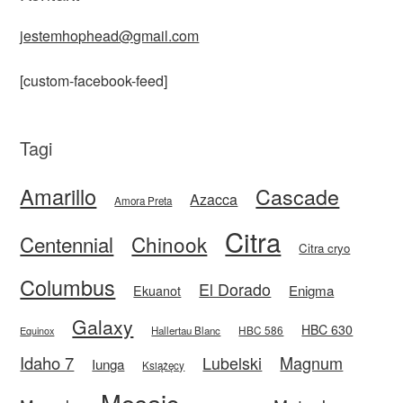
jestemhophead@gmail.com
[custom-facebook-feed]
Tagi
Amarillo
Cascade
Azacca
Amora Preta
Citra
Centennial
Chinook
Citra cryo
Columbus
El Dorado
Enigma
Ekuanot
Galaxy
HBC 630
HBC 586
Equinox
Hallertau Blanc
Idaho 7
Magnum
Lubelski
Iunga
Książęcy
Mosaic