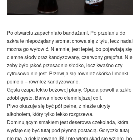
Po otwarciu zapachniało bandażami. Po przelaniu do
szkła te niepożądany aromat chowa się z tyłu, lecz nadal
można go wyłowić. Niemniej jest lepiej, bo pojawiają się
ciemne słody oraz kandyzowany, czerwony grejpfrut. Nie
żeby było jakoś przesadnie słodko, lecz kwaśno czy
cytrusowo nie jest. Przewija się również skórka limonki i
pomelo – również kandyzowane.
Gęsta czapa lekko beżowej piany. Opada powoli a szkło
zdobi gęsto. Barwa nieco ciemniejszej coli.
Piwo okazuje się być pół pełne, z nieźle ukryty
alkoholem, który tylko lekko rozgrzewa.
Dominującym smakiem jest deserowa czekolada, która
wydaje się być tutaj pod płynną postacią. Goryczki tutaj
nie ma, a deklarowane IBU nie wiem skąd się wzięło, bo