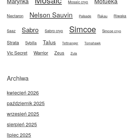
Motueka
Marynka
Mosaic cryo
Nelson Sauvin
Nectaron
Riwaka
Rakau
Palisade
Simcoe
Sabro
Saaz
Sabro cryo
Simcoe cryo
Talus
Strata
Sybilla
Tettnanger
Tomahawk
Vic Secret
Warrior
Zeus
Zula
Archiwa
kwiecień 2026
październik 2025
wrzesień 2025
sierpień 2025
lipiec 2025