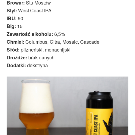
Browar:
Stu Mostów
Styl:
West Coast IPA
IBU:
50
Blg:
15
Zawartość alkoholu:
6,5%
Chmiel:
Columbus, Citra, Mosaic, Cascade
Słód:
pilzneński, monachijski
Drożdże:
brak danych
Dodatki:
dekstryna