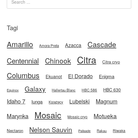
Tagi
Amarillo
Cascade
Azacca
Amora Preta
Citra
Centennial
Chinook
Citra cryo
Columbus
El Dorado
Enigma
Ekuanot
Galaxy
HBC 630
HBC 586
Equinox
Hallertau Blanc
Idaho 7
Magnum
Lubelski
Iunga
Książęcy
Mosaic
Motueka
Marynka
Mosaic cryo
Nelson Sauvin
Nectaron
Riwaka
Rakau
Palisade