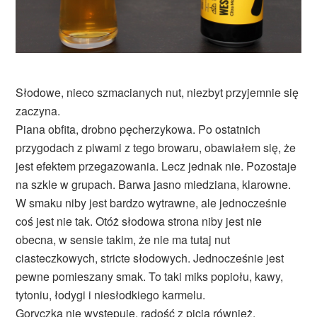
Słodowe, nieco szmacianych nut, niezbyt przyjemnie się
zaczyna.
Piana obfita, drobno pęcherzykowa. Po ostatnich
przygodach z piwami z tego browaru, obawiałem się, że
jest efektem przegazowania. Lecz jednak nie. Pozostaje
na szkle w grupach. Barwa jasno miedziana, klarowne.
W smaku niby jest bardzo wytrawne, ale jednocześnie
coś jest nie tak. Otóż słodowa strona niby jest nie
obecna, w sensie takim, że nie ma tutaj nut
ciasteczkowych, stricte słodowych. Jednocześnie jest
pewne pomieszany smak. To taki miks popiołu, kawy,
tytoniu, łodygi i niesłodkiego karmelu.
Goryczka nie występuje, radość z picia również.