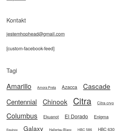
Kontakt
jestemhophead@gmail.com
[custom-facebook-feed]
Tagi
Amarillo
Cascade
Azacca
Amora Preta
Citra
Centennial
Chinook
Citra cryo
Columbus
El Dorado
Enigma
Ekuanot
Galaxy
HBC 630
HBC 586
Equinox
Hallertau Blanc