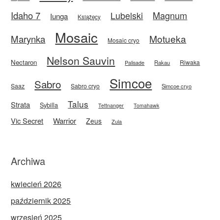
Idaho 7
Magnum
Lubelski
Iunga
Książęcy
Mosaic
Motueka
Marynka
Mosaic cryo
Nelson Sauvin
Nectaron
Riwaka
Rakau
Palisade
Simcoe
Sabro
Saaz
Sabro cryo
Simcoe cryo
Talus
Strata
Sybilla
Tettnanger
Tomahawk
Vic Secret
Warrior
Zeus
Zula
Archiwa
kwiecień 2026
październik 2025
wrzesień 2025