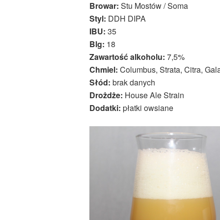
Browar:
Stu Mostów / Soma
Styl:
DDH DIPA
IBU:
35
Blg:
18
Zawartość alkoholu:
7,5%
Chmiel:
Columbus, Strata, Citra, Gal
Słód:
brak danych
Drożdże:
House Ale Strain
Dodatki:
płatki owsiane