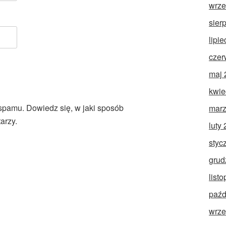
wrze
sier
lipi
czer
maj 
kwie
 spamu.
Dowiedz się, w jaki sposób
marz
arzy.
luty
styc
grud
list
paźd
wrze