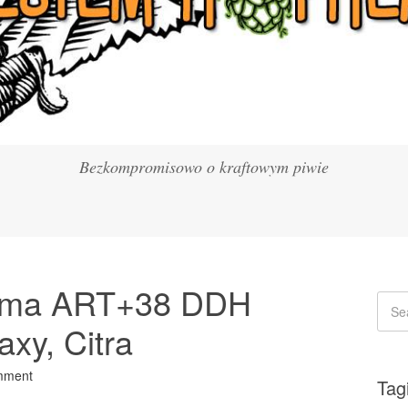
Bezkompromisowo o kraftowym piwie
Soma ART+38 DDH
axy, Citra
mment
Tag