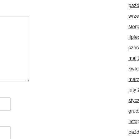
paźd
wrze
sier
lipi
czer
maj 
kwie
marz
luty
styc
grud
list
paźd