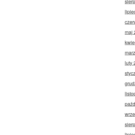
sier
lipi
czer
maj 
kwie
marz
luty
styc
grud
list
paźd
wrze
sier
lipi