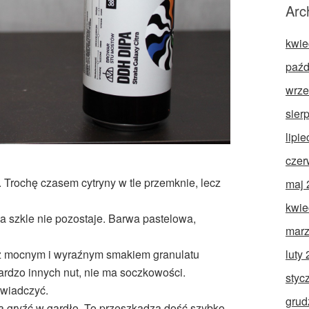
Arc
kwie
paźd
wrze
sier
lipi
czer
 Trochę czasem cytryny w tle przemknie, lecz
maj 
kwie
na szkle nie pozostaje. Barwa pastelowa,
marz
luty
e z mocnym i wyraźnym smakiem granulatu
bardzo innych nut, nie ma soczkowości.
styc
świadczyć.
grud
 gryźć w gardło. To przeszkadza dość szybko,