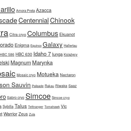
rillo
Azacca
Amora Preta
scade
Centennial
Chinook
tra
Columbus
Ekuanot
Citra cryo
Galaxy
Dorado
Enigma
Equinox
Hallertau
Idaho 7
Iunga
HBC 630
HBC 586
Książęcy
Magnum
Marynka
lski
saic
Motueka
Nectaron
Mosaic cryo
son Sauvin
Riwaka
Saaz
Rakau
Palisade
Simcoe
ro
Sabro cryo
Simcoe cryo
Talus
a
Vic
Sybilla
Tettnanger
Tomahawk
et
Warrior
Zeus
Zula