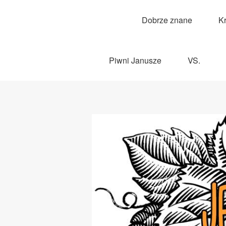
Dobrze znane
K
Piwni Janusze
VS.