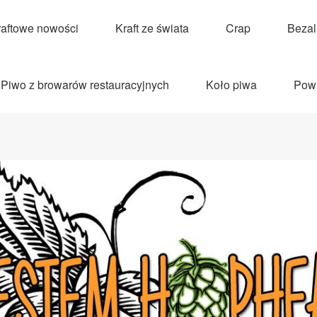
raftowe nowości
Kraft ze świata
Crap
Beza
Piwo z browarów restauracyjnych
Koło piwa
Pow