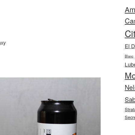
Ama
Ca
Ci
axy
El 
Blanc
Lube
Mo
Nel
Sab
Strat
Secr