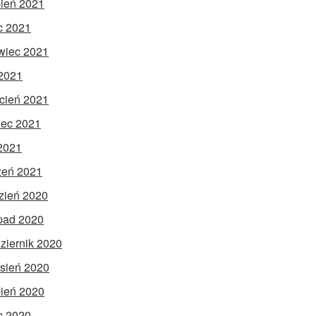
pień 2021
ec 2021
wiec 2021
2021
cień 2021
ec 2021
 2021
zeń 2021
zień 2020
opad 2020
ziernik 2020
sień 2020
pień 2020
ec 2020