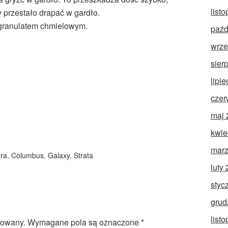
list
y przestało drapać w gardło.
granulatem chmielowym.
paźd
wrze
sier
lipi
czer
maj 
kwie
marz
tra
,
Columbus
,
Galaxy
,
Strata
luty
styc
grud
list
kowany.
Wymagane pola są oznaczone
*