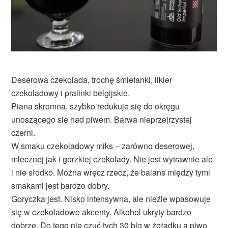
Deserowa czekolada, trochę śmietanki, likier
czekoladowy i pralinki belgijskie.
Piana skromna, szybko redukuje się do okręgu
unoszącego się nad piwem. Barwa nieprzejrzystej
czerni.
W smaku czekoladowy miks – zarówno deserowej,
mlecznej jak i gorzkiej czekolady. Nie jest wytrawnie ale
i nie słodko. Można wręcz rzecz, że balans między tymi
smakami jest bardzo dobry.
Goryczka jest. Nisko intensywna, ale nieźle wpasowuje
się w czekoladowe akcenty. Alkohol ukryty bardzo
dobrze. Do tego nie czuć tych 30 blg w żołądku a piwo