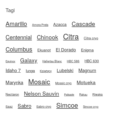
Tagi
Amarillo
Cascade
Azacca
Amora Preta
Citra
Centennial
Chinook
Citra cryo
Columbus
El Dorado
Enigma
Ekuanot
Galaxy
HBC 630
HBC 586
Equinox
Hallertau Blanc
Idaho 7
Magnum
Lubelski
Iunga
Książęcy
Mosaic
Motueka
Marynka
Mosaic cryo
Nelson Sauvin
Nectaron
Riwaka
Rakau
Palisade
Simcoe
Sabro
Saaz
Sabro cryo
Simcoe cryo