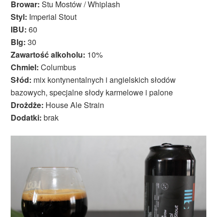
Browar:
Stu Mostów / Whiplash
Styl:
Imperial Stout
IBU:
60
Blg:
30
Zawartość alkoholu:
10%
Chmiel:
Columbus
Słód:
mix kontynentalnych i angielskich słodów
bazowych, specjalne słody karmelowe i palone
Drożdże:
House Ale Strain
Dodatki:
brak