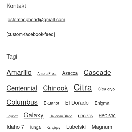
Kontakt
jestemhophead@gmail.com
[custom-facebook-feed]
Tagi
Amarillo
Cascade
Azacca
Amora Preta
Citra
Centennial
Chinook
Citra cryo
Columbus
El Dorado
Enigma
Ekuanot
Galaxy
HBC 630
HBC 586
Equinox
Hallertau Blanc
Idaho 7
Magnum
Lubelski
Iunga
Książęcy