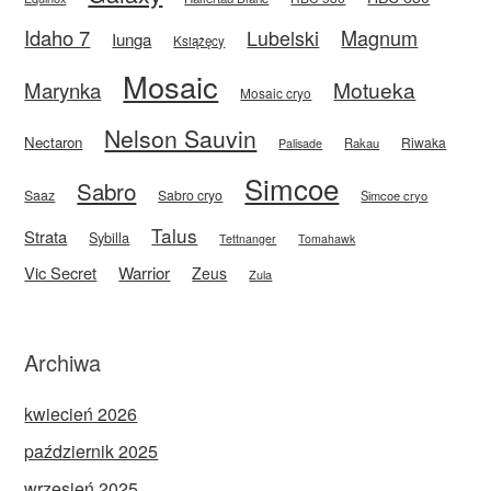
Idaho 7
Magnum
Lubelski
Iunga
Książęcy
Mosaic
Motueka
Marynka
Mosaic cryo
Nelson Sauvin
Nectaron
Riwaka
Rakau
Palisade
Simcoe
Sabro
Saaz
Sabro cryo
Simcoe cryo
Talus
Strata
Sybilla
Tettnanger
Tomahawk
Vic Secret
Warrior
Zeus
Zula
Archiwa
kwiecień 2026
październik 2025
wrzesień 2025