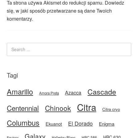
Ta strona używa Akismet do redukcji spamu.
Dowiedz
się, w jaki sposób przetwarzane są dane Twoich
komentarzy.
Tagi
Amarillo
Cascade
Azacca
Amora Preta
Citra
Centennial
Chinook
Citra cryo
Columbus
El Dorado
Enigma
Ekuanot
Galaxy
HBC 630
HBC 586
Equinox
Hallertau Blanc