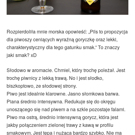
Rozpierdoliła mnie morska opowieść: „Pils to propozycja
dla piwoszy ceniących wyraźną goryczkę oraz lekki,
charakterystyczny dla tego gatunku smak.” To znaczy
jaki smak? xD
Słodowo w aromacie. Chmiel, który trochę poleżał. Jest
trochę piwnicy z lekką trawą. No i jest słodko,
biszkoptowo, ze słodowej strony.
Piwo jest idealnie klarowne. Jasno słomkowa barwa.
Piana średnio intensywna. Redukuje się do okręgu
unoszącego się nad piwem a na szkle pozostaje falami.
Piwo ma ostrą, średnio intensywną gorycz, która jest
jakby połączeniem zielonej trawy z kawą w profilu
smakowym. Jest tępa i nużąca bardzo szybko. Nie ma