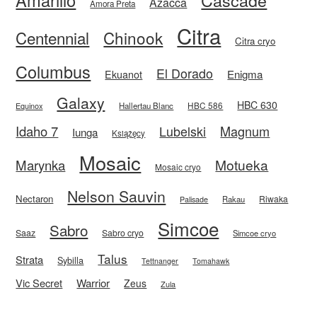
Azacca
Amora Preta
Citra
Centennial
Chinook
Citra cryo
Columbus
El Dorado
Enigma
Ekuanot
Galaxy
HBC 630
HBC 586
Equinox
Hallertau Blanc
Idaho 7
Magnum
Lubelski
Iunga
Książęcy
Mosaic
Motueka
Marynka
Mosaic cryo
Nelson Sauvin
Nectaron
Riwaka
Rakau
Palisade
Simcoe
Sabro
Saaz
Sabro cryo
Simcoe cryo
Talus
Strata
Sybilla
Tettnanger
Tomahawk
Vic Secret
Warrior
Zeus
Zula