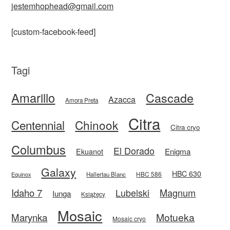
jestemhophead@gmail.com
[custom-facebook-feed]
Tagi
Amarillo
Cascade
Azacca
Amora Preta
Citra
Centennial
Chinook
Citra cryo
Columbus
El Dorado
Enigma
Ekuanot
Galaxy
HBC 630
HBC 586
Equinox
Hallertau Blanc
Idaho 7
Magnum
Lubelski
Iunga
Książęcy
Mosaic
Motueka
Marynka
Mosaic cryo