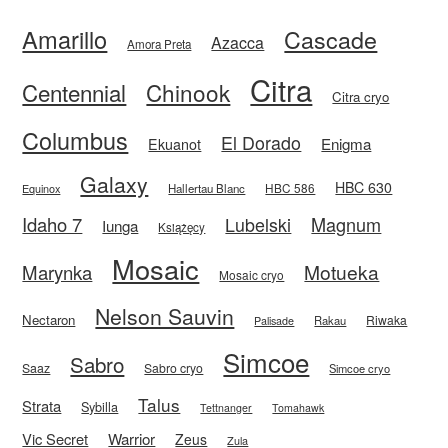
Amarillo
Cascade
Azacca
Amora Preta
Citra
Centennial
Chinook
Citra cryo
Columbus
El Dorado
Enigma
Ekuanot
Galaxy
HBC 630
HBC 586
Equinox
Hallertau Blanc
Idaho 7
Magnum
Lubelski
Iunga
Książęcy
Mosaic
Motueka
Marynka
Mosaic cryo
Nelson Sauvin
Nectaron
Riwaka
Rakau
Palisade
Simcoe
Sabro
Saaz
Sabro cryo
Simcoe cryo
Talus
Strata
Sybilla
Tettnanger
Tomahawk
Vic Secret
Warrior
Zeus
Zula