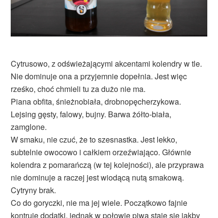
Cytrusowo, z odświeżającymi akcentami kolendry w tle.
Nie dominuje ona a przyjemnie dopełnia. Jest więc
rześko, choć chmieli tu za dużo nie ma.
Piana obfita, śnieżnobiała, drobnopęcherzykowa.
Lejsing gęsty, falowy, bujny. Barwa żółto-biała,
zamglone.
W smaku, nie czuć, że to szesnastka. Jest lekko,
subtelnie owocowo i całkiem orzeźwiająco. Głównie
kolendra z pomarańczą (w tej kolejności), ale przyprawa
nie dominuje a raczej jest wiodącą nutą smakową.
Cytryny brak.
Co do goryczki, nie ma jej wiele. Początkowo fajnie
kontruje dodatki, jednak w połowie piwa staje się jakby