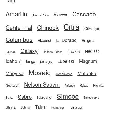
Tagi
Amarillo
Cascade
Azacca
Amora Preta
Citra
Centennial
Chinook
Citra cryo
Columbus
El Dorado
Enigma
Ekuanot
Galaxy
HBC 630
HBC 586
Equinox
Hallertau Blanc
Idaho 7
Magnum
Lubelski
Iunga
Książęcy
Mosaic
Motueka
Marynka
Mosaic cryo
Nelson Sauvin
Nectaron
Riwaka
Rakau
Palisade
Simcoe
Sabro
Saaz
Sabro cryo
Simcoe cryo
Talus
Strata
Sybilla
Tettnanger
Tomahawk