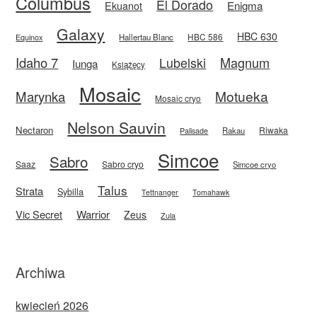
Columbus
El Dorado
Enigma
Ekuanot
Galaxy
HBC 630
HBC 586
Equinox
Hallertau Blanc
Idaho 7
Magnum
Lubelski
Iunga
Książęcy
Mosaic
Motueka
Marynka
Mosaic cryo
Nelson Sauvin
Nectaron
Riwaka
Rakau
Palisade
Simcoe
Sabro
Saaz
Sabro cryo
Simcoe cryo
Talus
Strata
Sybilla
Tettnanger
Tomahawk
Vic Secret
Warrior
Zeus
Zula
Archiwa
kwiecień 2026