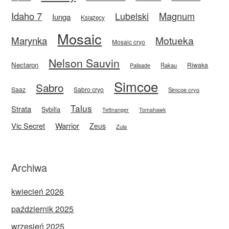
Idaho 7
Magnum
Lubelski
Iunga
Książęcy
Mosaic
Motueka
Marynka
Mosaic cryo
Nelson Sauvin
Nectaron
Riwaka
Rakau
Palisade
Simcoe
Sabro
Saaz
Sabro cryo
Simcoe cryo
Talus
Strata
Sybilla
Tettnanger
Tomahawk
Vic Secret
Warrior
Zeus
Zula
Archiwa
kwiecień 2026
październik 2025
wrzesień 2025