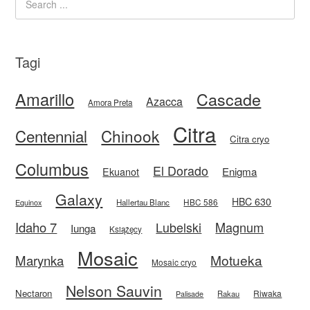
Tagi
Amarillo
Cascade
Azacca
Amora Preta
Citra
Centennial
Chinook
Citra cryo
Columbus
El Dorado
Enigma
Ekuanot
Galaxy
HBC 630
HBC 586
Equinox
Hallertau Blanc
Idaho 7
Magnum
Lubelski
Iunga
Książęcy
Mosaic
Motueka
Marynka
Mosaic cryo
Nelson Sauvin
Nectaron
Riwaka
Rakau
Palisade