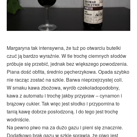
Margaryna tak intensywna, że tuż po otwarciu butelki
czuć ją bardzo wyraźnie. W tle trochę ciemnych słodów
próbuje się przebić, jednak bez większego powodzenia.
Piana dość obfita, średnio pęcherzykowa. Opada szybko
nie racząc zostać na szkle. Barwa nieprzejrzystej coli.
W smaku kawa zbożowa, wyrób czekoladopodobny,
kawa z automatu i trochę jakby przypraw – cynamon i
brązowy cukier. Tak więc jest słodko i przypomina to
tanią kawę dobrze posłodzoną. I do tego jest trochę
wodniście.
Na pewno piwo ma za dużo gazu i pieni się znacznie.
Dodatkowo brak gazu w szkle sprawia, że piwo jest