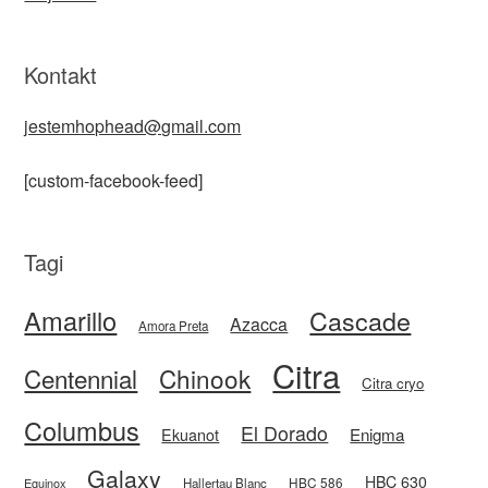
Kontakt
jestemhophead@gmail.com
[custom-facebook-feed]
Tagi
Amarillo
Cascade
Azacca
Amora Preta
Citra
Centennial
Chinook
Citra cryo
Columbus
El Dorado
Enigma
Ekuanot
Galaxy
HBC 630
HBC 586
Equinox
Hallertau Blanc