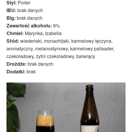
Styl:
Porter
IBU:
brak danych
Blg:
brak danych
Zawartość alkoholu:
9%
Chmiel:
Marynka, Izabella
Słód:
wiedeński, monachijski, karmelowy tęczyna,
aromatyczny, melanoidynowy, karmelowy palisader,
czekoladowy, żytni czekoladowy, barwiący
Drożdże:
brak danych
Dodatki:
brak