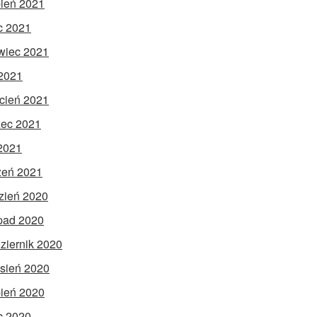
pień 2021
ec 2021
wiec 2021
2021
cień 2021
ec 2021
 2021
zeń 2021
zień 2020
opad 2020
ziernik 2020
sień 2020
pień 2020
ec 2020