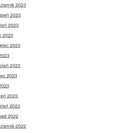
ziernik 2023
sień 2023
pień 2023
ec 2023
wiec 2023
2023
cień 2023
ec 2023
 2023
zeń 2023
zień 2022
opad 2022
ziernik 2022