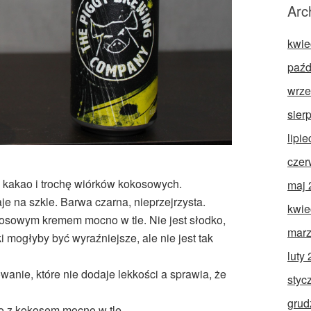
Arc
kwie
paźd
wrze
sier
lipi
czer
, kakao i trochę wiórków kokosowych.
maj 
e na szkle. Barwa czarna, nieprzejrzysta.
kwie
sowym kremem mocno w tle. Nie jest słodko,
marz
ki mogłyby być wyraźniejsze, ale nie jest tak
luty
anie, które nie dodaje lekkości a sprawia, że
styc
grud
 z kokosem mocno w tle.