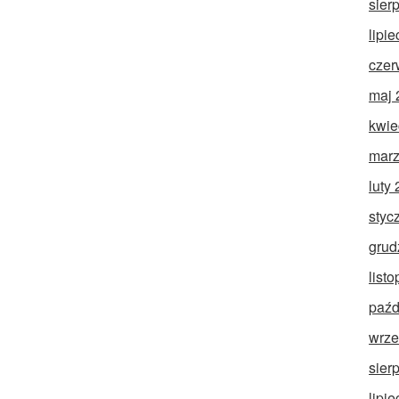
sier
lipi
czer
maj 
kwie
marz
luty
styc
grud
list
paźd
wrze
sier
lipi