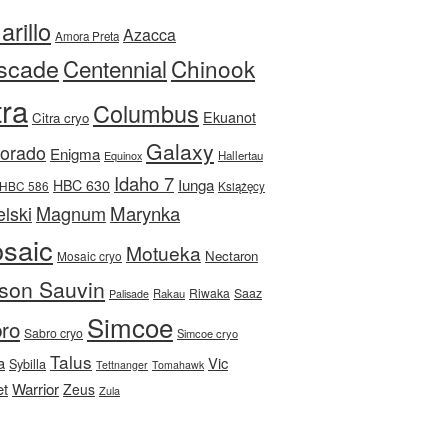
rillo
Azacca
Amora Preta
scade
Centennial
Chinook
tra
Columbus
Ekuanot
Citra cryo
Galaxy
Dorado
Enigma
Equinox
Hallertau
Idaho 7
Iunga
HBC 630
HBC 586
Książęcy
Magnum
Marynka
lski
saic
Motueka
Nectaron
Mosaic cryo
son Sauvin
Riwaka
Saaz
Rakau
Palisade
Simcoe
ro
Sabro cryo
Simcoe cryo
Talus
a
Vic
Sybilla
Tettnanger
Tomahawk
et
Warrior
Zeus
Zula