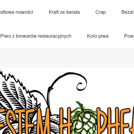
raftowe nowości
Kraft ze świata
Crap
Beza
Piwo z browarów restauracyjnych
Koło piwa
Pow