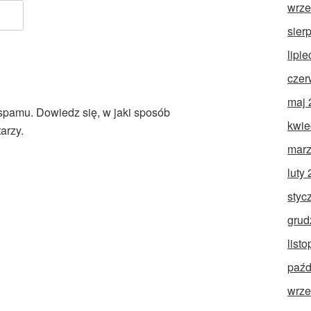
wrze
sier
lipi
czer
maj 
 spamu.
Dowiedz się, w jaki sposób
kwie
arzy.
marz
luty
styc
grud
list
paźd
wrze