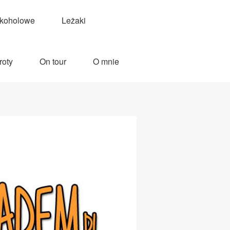
lkoholowe
Leżaki
roty
On tour
O mnie