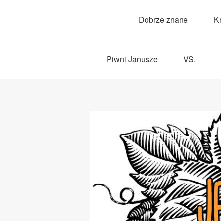
Dobrze znane
K
Piwni Janusze
VS.