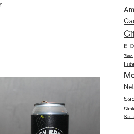
y
Ama
Ca
Ci
El 
Blanc
Lube
Mo
Nel
Sab
Strat
Secr