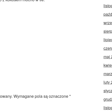
list
paźd
wrze
sier
lipi
czer
maj 
kwie
marz
luty
styc
kowany.
Wymagane pola są oznaczone
*
grud
list