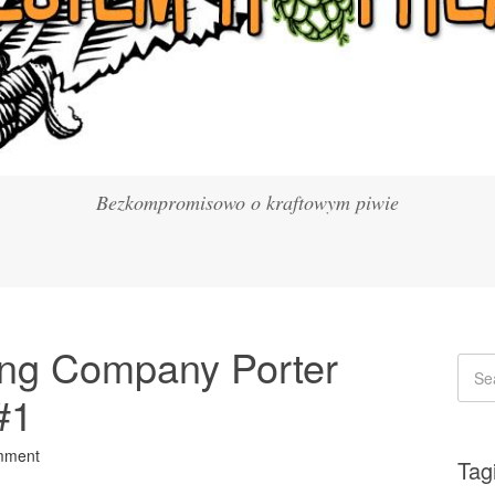
Bezkompromisowo o kraftowym piwie
ing Company Porter
#1
mment
Tag