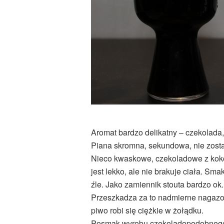
Aromat bardzo delikatny – czekolada
Piana skromna, sekundowa, nie zostaj
Nieco kwaskowe, czekoladowe z koko
jest lekko, ale nie brakuje ciała. Sma
źle. Jako zamiennik stouta bardzo ok.
Przeszkadza za to nadmierne nagazow
piwo robi się ciężkie w żołądku.
Posmak wyrobu czekoladopodobnego