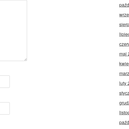
paźd
wrze
sier
lipi
czer
maj 
kwie
marz
luty
styc
grud
list
paźd