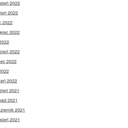
sień 2022
pień 2022
ec 2022
wiec 2022
2022
cień 2022
ec 2022
 2022
zeń 2022
zień 2021
opad 2021
ziernik 2021
sień 2021