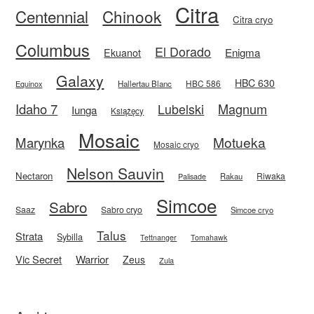
Citra
Centennial
Chinook
Citra cryo
Columbus
El Dorado
Enigma
Ekuanot
Galaxy
HBC 630
HBC 586
Equinox
Hallertau Blanc
Idaho 7
Magnum
Lubelski
Iunga
Książęcy
Mosaic
Motueka
Marynka
Mosaic cryo
Nelson Sauvin
Nectaron
Riwaka
Rakau
Palisade
Simcoe
Sabro
Saaz
Sabro cryo
Simcoe cryo
Talus
Strata
Sybilla
Tettnanger
Tomahawk
Vic Secret
Warrior
Zeus
Zula