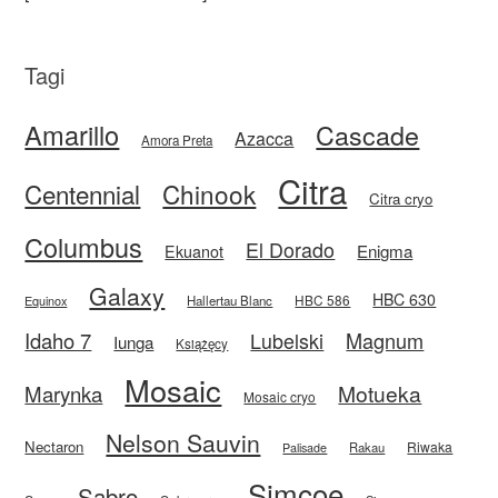
Tagi
Amarillo
Cascade
Azacca
Amora Preta
Citra
Centennial
Chinook
Citra cryo
Columbus
El Dorado
Enigma
Ekuanot
Galaxy
HBC 630
HBC 586
Equinox
Hallertau Blanc
Idaho 7
Magnum
Lubelski
Iunga
Książęcy
Mosaic
Motueka
Marynka
Mosaic cryo
Nelson Sauvin
Nectaron
Riwaka
Rakau
Palisade
Simcoe
Sabro