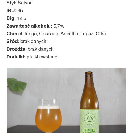
Styl:
Saison
IBU:
35
Blg:
12,5
Zawartość alkoholu:
5,7%
Chmiel:
Iunga, Cascade, Amarillo, Topaz, Citra
Słód:
brak danych
Drożdże:
brak danych
Dodatki:
płatki owsiane