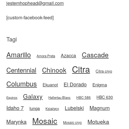
jestemhophead@gmail.com
[custom-facebook-feed]
Tagi
Amarillo
Cascade
Azacca
Amora Preta
Citra
Centennial
Chinook
Citra cryo
Columbus
El Dorado
Enigma
Ekuanot
Galaxy
HBC 630
HBC 586
Equinox
Hallertau Blanc
Idaho 7
Magnum
Lubelski
Iunga
Książęcy
Mosaic
Motueka
Marynka
Mosaic cryo