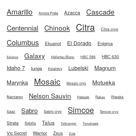
Amarillo
Cascade
Azacca
Amora Preta
Citra
Centennial
Chinook
Citra cryo
Columbus
El Dorado
Enigma
Ekuanot
Galaxy
HBC 630
HBC 586
Equinox
Hallertau Blanc
Idaho 7
Magnum
Lubelski
Iunga
Książęcy
Mosaic
Motueka
Marynka
Mosaic cryo
Nelson Sauvin
Nectaron
Riwaka
Rakau
Palisade
Simcoe
Sabro
Saaz
Sabro cryo
Simcoe cryo
Talus
Strata
Sybilla
Tettnanger
Tomahawk
Vic Secret
Warrior
Zeus
Zula