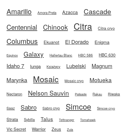
Amarillo
Cascade
Azacca
Amora Preta
Citra
Centennial
Chinook
Citra cryo
Columbus
El Dorado
Enigma
Ekuanot
Galaxy
HBC 630
HBC 586
Equinox
Hallertau Blanc
Idaho 7
Magnum
Lubelski
Iunga
Książęcy
Mosaic
Motueka
Marynka
Mosaic cryo
Nelson Sauvin
Nectaron
Riwaka
Rakau
Palisade
Simcoe
Sabro
Saaz
Sabro cryo
Simcoe cryo
Talus
Strata
Sybilla
Tettnanger
Tomahawk
Vic Secret
Warrior
Zeus
Zula