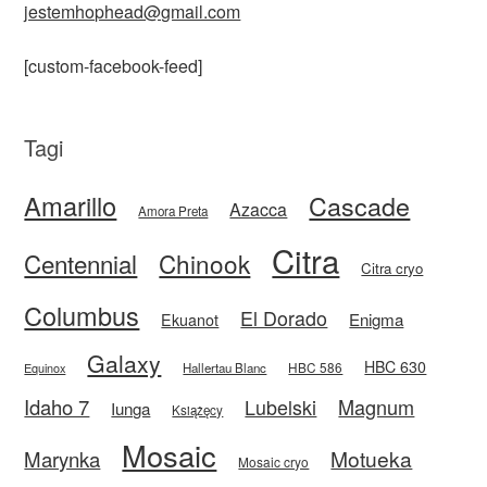
jestemhophead@gmail.com
[custom-facebook-feed]
Tagi
Amarillo
Cascade
Azacca
Amora Preta
Citra
Centennial
Chinook
Citra cryo
Columbus
El Dorado
Enigma
Ekuanot
Galaxy
HBC 630
HBC 586
Equinox
Hallertau Blanc
Idaho 7
Magnum
Lubelski
Iunga
Książęcy
Mosaic
Motueka
Marynka
Mosaic cryo