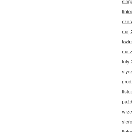
sier
lipi
czer
maj 
kwie
marz
luty
styc
grud
list
paźd
wrze
sier
lipi