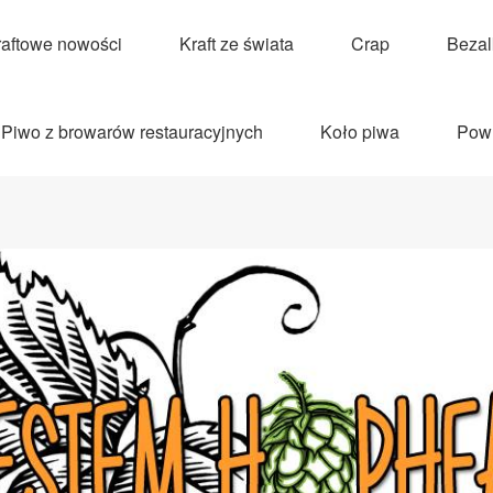
raftowe nowości
Kraft ze świata
Crap
Beza
Piwo z browarów restauracyjnych
Koło piwa
Pow