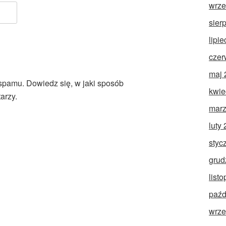
wrze
sier
lipi
czer
maj 
 spamu.
Dowiedz się, w jaki sposób
kwie
arzy.
marz
luty
styc
grud
list
paźd
wrze