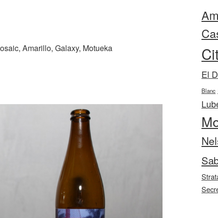
Ama
Ca
osaic, Amarillo, Galaxy, Motueka
Ci
El 
Blanc
Lube
Mo
Nel
Sab
Strat
Secr