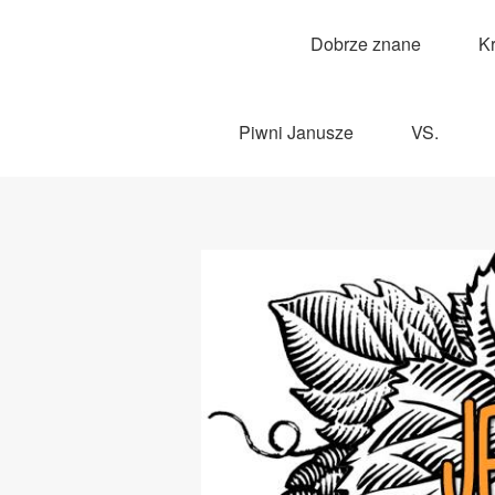
Dobrze znane
K
Piwni Janusze
VS.