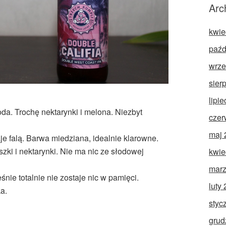
Arc
kwie
paźd
wrze
sier
lipi
da. Trochę nektarynki i melona. Niezbyt
czer
maj 
aje falą. Barwa miedziana, idealnie klarowne.
zki i nektarynki. Nie ma nic ze słodowej
kwie
marz
eśnie totalnie nie zostaje nic w pamięci.
luty
a.
styc
grud