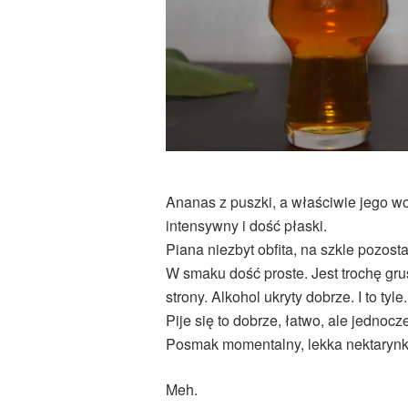
Ananas z puszki, a właściwie jego wo
intensywny i dość płaski.
Piana niezbyt obfita, na szkle pozost
W smaku dość proste. Jest trochę grus
strony. Alkohol ukryty dobrze. I to tyle.
Pije się to dobrze, łatwo, ale jednocz
Posmak momentalny, lekka nektarynk
Meh.