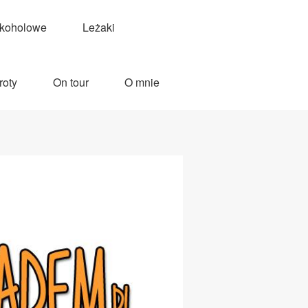
lkoholowe
Leżaki
roty
On tour
O mnie