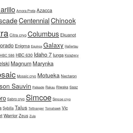
rillo
Azacca
Amora Preta
scade
Centennial
Chinook
tra
Columbus
Ekuanot
Citra cryo
Galaxy
Dorado
Enigma
Equinox
Hallertau
Idaho 7
Iunga
HBC 630
HBC 586
Książęcy
Magnum
Marynka
lski
saic
Motueka
Nectaron
Mosaic cryo
son Sauvin
Riwaka
Saaz
Rakau
Palisade
Simcoe
ro
Sabro cryo
Simcoe cryo
Talus
a
Vic
Sybilla
Tettnanger
Tomahawk
et
Warrior
Zeus
Zula