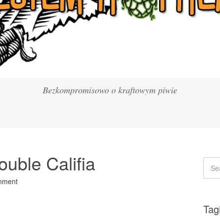
Bezkompromisowo o kraftowym piwie
uble Califia
mment
Tag