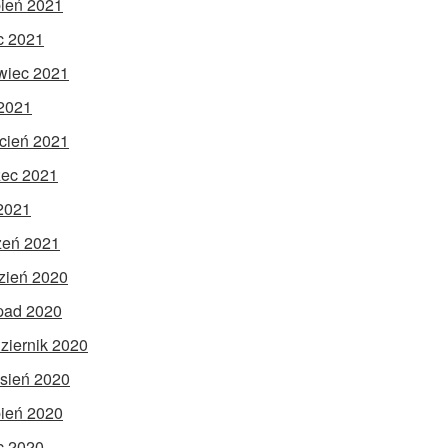
pień 2021
ec 2021
wiec 2021
2021
cień 2021
ec 2021
 2021
zeń 2021
zień 2020
opad 2020
ziernik 2020
sień 2020
pień 2020
ec 2020