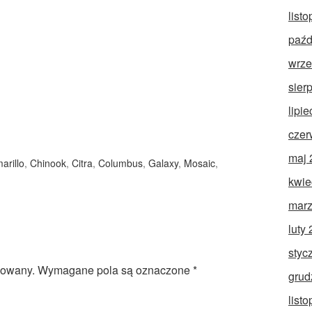
list
paźd
wrze
sier
lipi
czer
maj 
arillo
,
Chinook
,
Citra
,
Columbus
,
Galaxy
,
Mosaic
,
kwie
marz
luty
styc
kowany.
Wymagane pola są oznaczone
*
grud
list