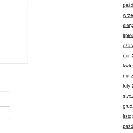
paźd
wrze
sier
lipi
czer
maj 
kwie
marz
luty
styc
grud
list
paźd