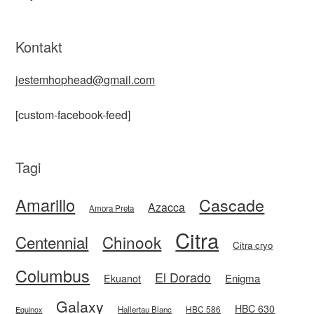
Kontakt
jestemhophead@gmail.com
[custom-facebook-feed]
Tagi
Amarillo
Cascade
Azacca
Amora Preta
Citra
Centennial
Chinook
Citra cryo
Columbus
El Dorado
Enigma
Ekuanot
Galaxy
HBC 630
HBC 586
Equinox
Hallertau Blanc