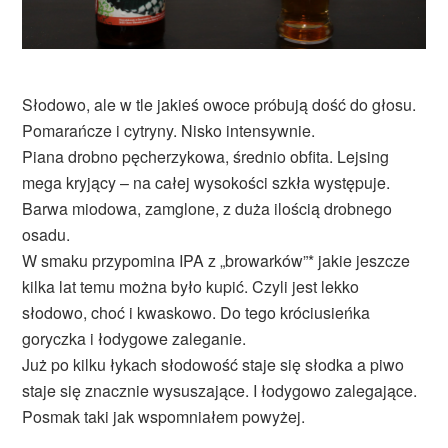
Słodowo, ale w tle jakieś owoce próbują dość do głosu.
Pomarańcze i cytryny. Nisko intensywnie.
Piana drobno pęcherzykowa, średnio obfita. Lejsing
mega kryjący – na całej wysokości szkła występuje.
Barwa miodowa, zamglone, z duża ilością drobnego
osadu.
W smaku przypomina IPA z „browarków”* jakie jeszcze
kilka lat temu można było kupić. Czyli jest lekko
słodowo, choć i kwaskowo. Do tego króciusieńka
goryczka i łodygowe zaleganie.
Już po kilku łykach słodowość staje się słodka a piwo
staje się znacznie wysuszające. I łodygowo zalegające.
Posmak taki jak wspomniałem powyżej.