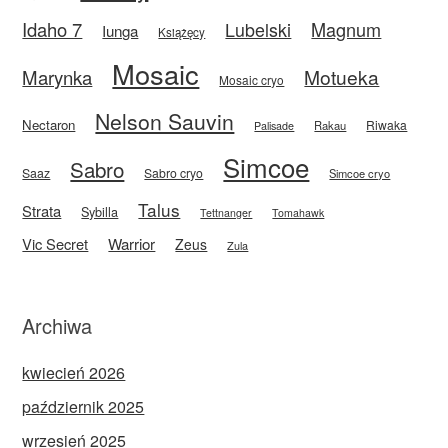
Idaho 7
Magnum
Lubelski
Iunga
Książęcy
Mosaic
Motueka
Marynka
Mosaic cryo
Nelson Sauvin
Nectaron
Riwaka
Rakau
Palisade
Simcoe
Sabro
Saaz
Sabro cryo
Simcoe cryo
Talus
Strata
Sybilla
Tettnanger
Tomahawk
Vic Secret
Warrior
Zeus
Zula
Archiwa
kwiecień 2026
październik 2025
wrzesień 2025