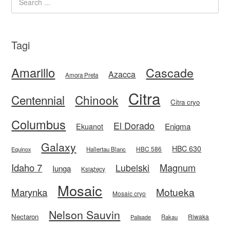
Tagi
Amarillo
Cascade
Azacca
Amora Preta
Citra
Centennial
Chinook
Citra cryo
Columbus
El Dorado
Enigma
Ekuanot
Galaxy
HBC 630
HBC 586
Equinox
Hallertau Blanc
Idaho 7
Magnum
Lubelski
Iunga
Książęcy
Mosaic
Motueka
Marynka
Mosaic cryo
Nelson Sauvin
Nectaron
Riwaka
Rakau
Palisade