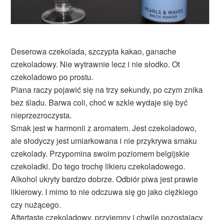
Deserowa czekolada, szczypta kakao, ganache
czekoladowy. Nie wytrawnie lecz i nie słodko. Ot
czekoladowo po prostu.
Piana raczy pojawić się na trzy sekundy, po czym znika
bez śladu. Barwa coli, choć w szkle wydaje się być
nieprzezroczysta.
Smak jest w harmonii z aromatem. Jest czekoladowo,
ale słodyczy jest umiarkowana i nie przykrywa smaku
czekolady. Przypomina swoim poziomem belgijskie
czekoladki. Do tego trochę likieru czekoladowego.
Alkohol ukryty bardzo dobrze. Odbiór piwa jest prawie
likierowy. I mimo to nie odczuwa się go jako ciężkiego
czy nużącego.
Aftertaste czekoladowy, przyjemny i chwilę pozostający.