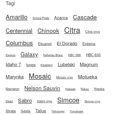
Tagi
Amarillo
Cascade
Azacca
Amora Preta
Citra
Centennial
Chinook
Citra cryo
Columbus
El Dorado
Enigma
Ekuanot
Galaxy
HBC 630
HBC 586
Equinox
Hallertau Blanc
Idaho 7
Magnum
Lubelski
Iunga
Książęcy
Mosaic
Motueka
Marynka
Mosaic cryo
Nelson Sauvin
Nectaron
Riwaka
Rakau
Palisade
Simcoe
Sabro
Saaz
Sabro cryo
Simcoe cryo
Talus
Strata
Sybilla
Tettnanger
Tomahawk