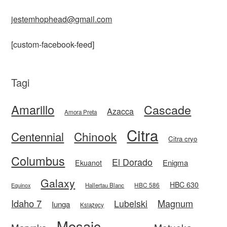
jestemhophead@gmail.com
[custom-facebook-feed]
Tagi
Amarillo
Cascade
Azacca
Amora Preta
Citra
Centennial
Chinook
Citra cryo
Columbus
El Dorado
Enigma
Ekuanot
Galaxy
HBC 630
HBC 586
Equinox
Hallertau Blanc
Idaho 7
Magnum
Lubelski
Iunga
Książęcy
Mosaic