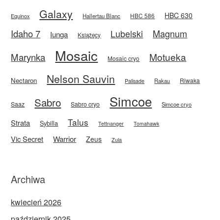
Galaxy
HBC 630
HBC 586
Equinox
Hallertau Blanc
Idaho 7
Magnum
Lubelski
Iunga
Książęcy
Mosaic
Motueka
Marynka
Mosaic cryo
Nelson Sauvin
Nectaron
Riwaka
Rakau
Palisade
Simcoe
Sabro
Saaz
Sabro cryo
Simcoe cryo
Talus
Strata
Sybilla
Tettnanger
Tomahawk
Vic Secret
Warrior
Zeus
Zula
Archiwa
kwiecień 2026
październik 2025