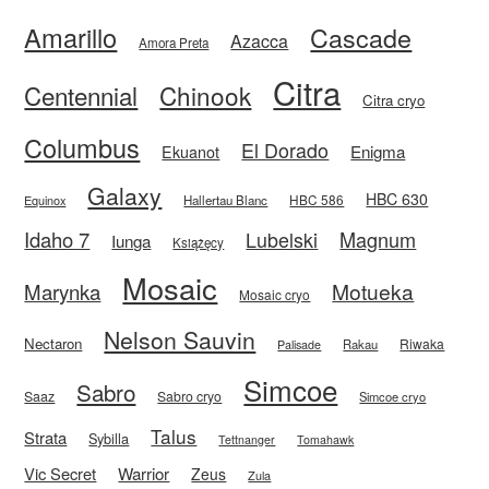
Amarillo
Cascade
Azacca
Amora Preta
Citra
Centennial
Chinook
Citra cryo
Columbus
El Dorado
Enigma
Ekuanot
Galaxy
HBC 630
HBC 586
Equinox
Hallertau Blanc
Idaho 7
Magnum
Lubelski
Iunga
Książęcy
Mosaic
Motueka
Marynka
Mosaic cryo
Nelson Sauvin
Nectaron
Riwaka
Rakau
Palisade
Simcoe
Sabro
Saaz
Sabro cryo
Simcoe cryo
Talus
Strata
Sybilla
Tettnanger
Tomahawk
Vic Secret
Warrior
Zeus
Zula