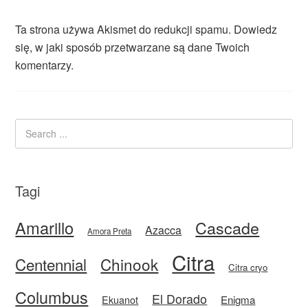
Ta strona używa Akismet do redukcji spamu.
Dowiedz
się, w jaki sposób przetwarzane są dane Twoich
komentarzy.
Tagi
Amarillo
Cascade
Azacca
Amora Preta
Citra
Centennial
Chinook
Citra cryo
Columbus
El Dorado
Enigma
Ekuanot