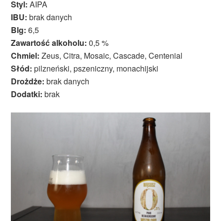
Styl:
AIPA
IBU:
brak danych
Blg:
6,5
Zawartość alkoholu:
0,5 %
Chmiel:
Zeus, Citra, Mosaic, Cascade, Centenial
Słód:
pilzneński, pszeniczny, monachijski
Drożdże:
brak danych
Dodatki:
brak