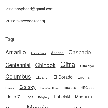
jestemhophead@gmail.com
[custom-facebook-feed]
Tagi
Amarillo
Cascade
Azacca
Amora Preta
Citra
Centennial
Chinook
Citra cryo
Columbus
El Dorado
Enigma
Ekuanot
Galaxy
HBC 630
HBC 586
Equinox
Hallertau Blanc
Idaho 7
Magnum
Lubelski
Iunga
Książęcy
Mosaic
Motueka
Marynka