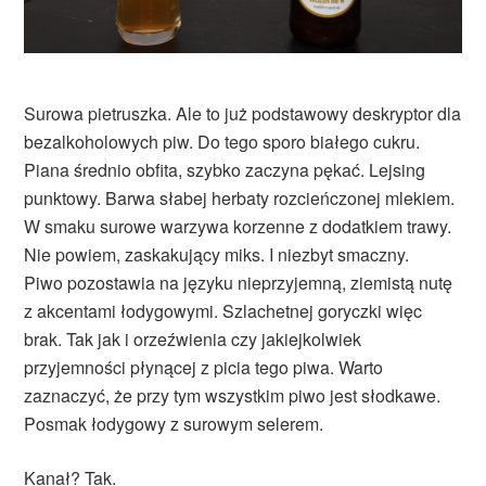
Surowa pietruszka. Ale to już podstawowy deskryptor dla
bezalkoholowych piw. Do tego sporo białego cukru.
Piana średnio obfita, szybko zaczyna pękać. Lejsing
punktowy. Barwa słabej herbaty rozcieńczonej mlekiem.
W smaku surowe warzywa korzenne z dodatkiem trawy.
Nie powiem, zaskakujący miks. I niezbyt smaczny.
Piwo pozostawia na języku nieprzyjemną, ziemistą nutę
z akcentami łodygowymi. Szlachetnej goryczki więc
brak. Tak jak i orzeźwienia czy jakiejkolwiek
przyjemności płynącej z picia tego piwa. Warto
zaznaczyć, że przy tym wszystkim piwo jest słodkawe.
Posmak łodygowy z surowym selerem.
Kanał? Tak.