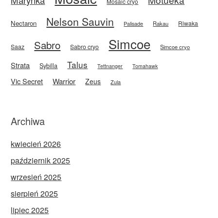
Mosaic cryo
Nelson Sauvin
Nectaron
Riwaka
Rakau
Palisade
Simcoe
Sabro
Saaz
Sabro cryo
Simcoe cryo
Talus
Strata
Sybilla
Tettnanger
Tomahawk
Vic Secret
Warrior
Zeus
Zula
Archiwa
kwiecień 2026
październik 2025
wrzesień 2025
sierpień 2025
lipiec 2025