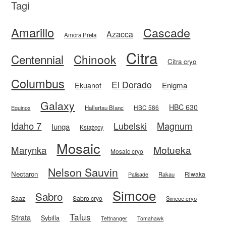
Tagi
Amarillo
Cascade
Azacca
Amora Preta
Citra
Centennial
Chinook
Citra cryo
Columbus
El Dorado
Enigma
Ekuanot
Galaxy
HBC 630
HBC 586
Equinox
Hallertau Blanc
Idaho 7
Magnum
Lubelski
Iunga
Książęcy
Mosaic
Motueka
Marynka
Mosaic cryo
Nelson Sauvin
Nectaron
Riwaka
Rakau
Palisade
Simcoe
Sabro
Saaz
Sabro cryo
Simcoe cryo
Talus
Strata
Sybilla
Tettnanger
Tomahawk