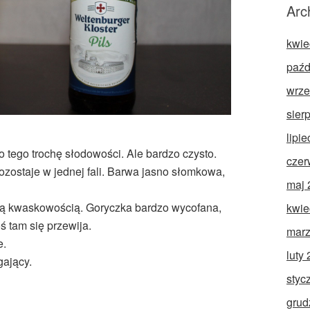
Arc
kwie
paźd
wrze
sier
lipi
o tego trochę słodowości. Ale bardzo czysto.
czer
ozostaje w jednej fali. Barwa jasno słomkowa,
maj 
kką kwaskowością. Goryczka bardzo wycofana,
kwie
ś tam się przewija.
marz
e.
luty
gający.
styc
grud