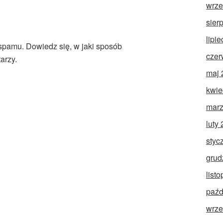
wrze
sier
lipi
 spamu.
Dowiedz się, w jaki sposób
czer
arzy.
maj 
kwie
marz
luty
styc
grud
list
paźd
wrze