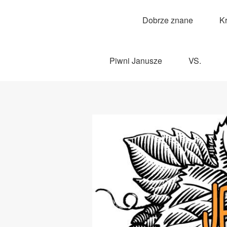
Dobrze znane
K
Piwni Janusze
VS.