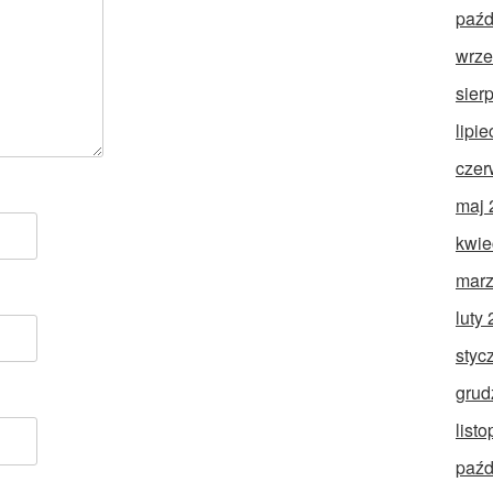
paźd
wrze
sier
lipi
czer
maj 
kwie
marz
luty
styc
grud
list
paźd