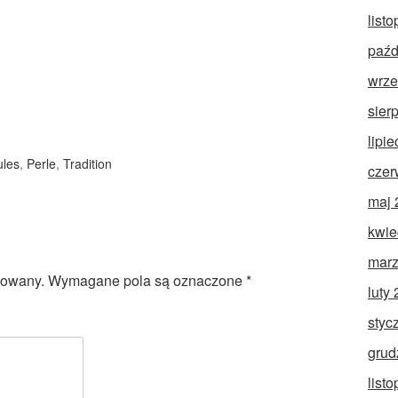
list
paźd
wrze
sier
lipi
ules
,
Perle
,
Tradition
czer
maj 
kwie
marz
kowany.
Wymagane pola są oznaczone
*
luty
styc
grud
list