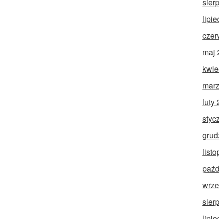
sier
lipi
czer
maj 
kwie
marz
luty
styc
grud
list
paźd
wrze
sier
lipi