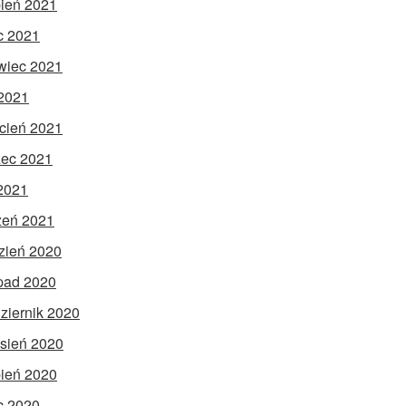
pień 2021
ec 2021
wiec 2021
2021
cień 2021
ec 2021
 2021
zeń 2021
zień 2020
opad 2020
ziernik 2020
sień 2020
pień 2020
ec 2020