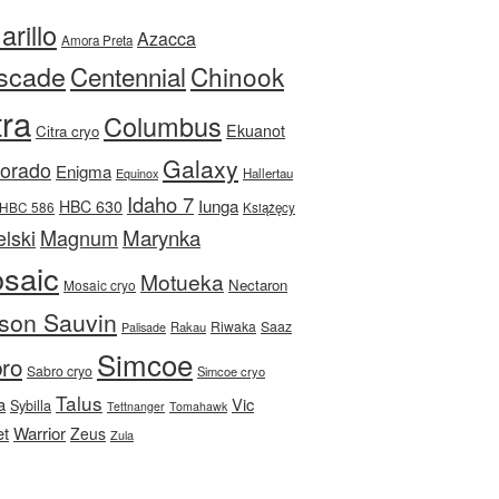
rillo
Azacca
Amora Preta
scade
Centennial
Chinook
tra
Columbus
Ekuanot
Citra cryo
Galaxy
Dorado
Enigma
Equinox
Hallertau
Idaho 7
Iunga
HBC 630
HBC 586
Książęcy
Magnum
Marynka
lski
saic
Motueka
Nectaron
Mosaic cryo
son Sauvin
Riwaka
Saaz
Rakau
Palisade
Simcoe
ro
Sabro cryo
Simcoe cryo
Talus
a
Vic
Sybilla
Tettnanger
Tomahawk
et
Warrior
Zeus
Zula