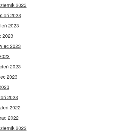
ziernik 2023
sień 2023
pień 2023
ec 2023
wiec 2023
2023
cień 2023
ec 2023
 2023
zeń 2023
zień 2022
opad 2022
ziernik 2022