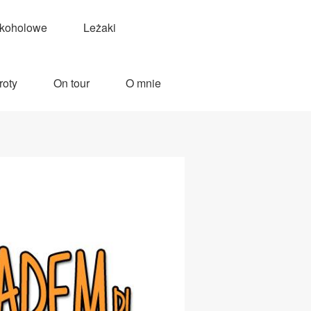
lkoholowe
Leżaki
roty
On tour
O mnie