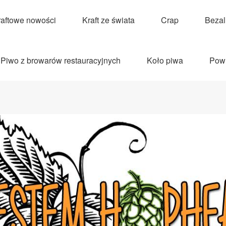
raftowe nowości
Kraft ze świata
Crap
Beza
Piwo z browarów restauracyjnych
Koło piwa
Pow