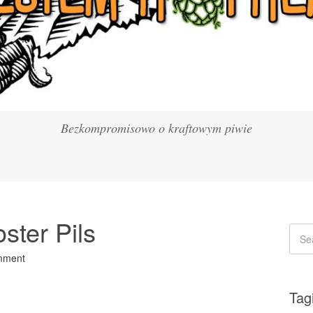
Bezkompromisowo o kraftowym piwie
ster Pils
mment
Tag