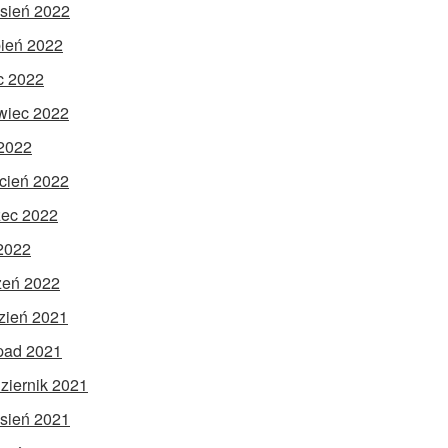
sień 2022
pień 2022
ec 2022
wiec 2022
2022
cień 2022
ec 2022
 2022
zeń 2022
zień 2021
opad 2021
ziernik 2021
sień 2021