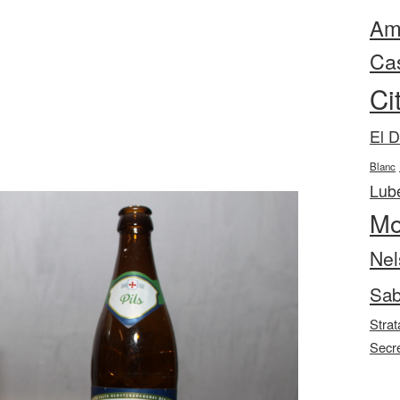
Ama
Ca
Ci
El 
Blanc
Lube
Mo
Nel
Sab
Strat
Secr