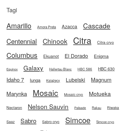
Tagi
Amarillo
Cascade
Azacca
Amora Preta
Citra
Centennial
Chinook
Citra cryo
Columbus
El Dorado
Enigma
Ekuanot
Galaxy
HBC 630
HBC 586
Equinox
Hallertau Blanc
Idaho 7
Magnum
Lubelski
Iunga
Książęcy
Mosaic
Motueka
Marynka
Mosaic cryo
Nelson Sauvin
Nectaron
Riwaka
Rakau
Palisade
Simcoe
Sabro
Saaz
Sabro cryo
Simcoe cryo