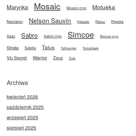
Mosaic
Motueka
Marynka
Mosaic cryo
Nelson Sauvin
Nectaron
Riwaka
Rakau
Palisade
Simcoe
Sabro
Saaz
Sabro cryo
Simcoe cryo
Talus
Strata
Sybilla
Tettnanger
Tomahawk
Vic Secret
Warrior
Zeus
Zula
Archiwa
kwiecień 2026
październik 2025
wrzesień 2025
sierpień 2025