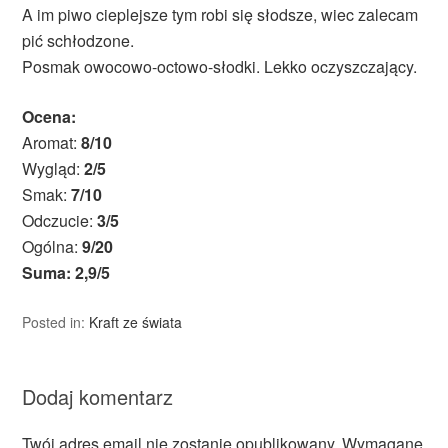
A im piwo cieplejsze tym robi się słodsze, wiec zalecam
pić schłodzone.
Posmak owocowo-octowo-słodki. Lekko oczyszczający.
Ocena:
Aromat:
8/10
Wygląd:
2/5
Smak:
7/10
Odczucie:
3/5
Ogólna:
9/20
Suma: 2,9/5
Posted in:
Kraft ze świata
Dodaj komentarz
Twój adres email nie zostanie opublikowany.
Wymagane