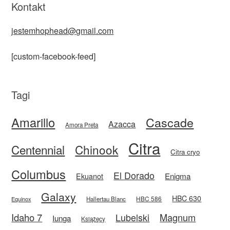
Kontakt
jestemhophead@gmail.com
[custom-facebook-feed]
Tagi
Amarillo
Cascade
Azacca
Amora Preta
Citra
Centennial
Chinook
Citra cryo
Columbus
El Dorado
Enigma
Ekuanot
Galaxy
HBC 630
HBC 586
Equinox
Hallertau Blanc
Idaho 7
Magnum
Lubelski
Iunga
Książęcy