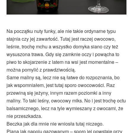
Na początku nuty funky, ale nie takie ordynarne typu
stajnia czy jej zawartość. Tutaj jest raczej owocowo,
leśnie, trochę mchu a wszystko domyka siano czy też
wysuszona trawa. Gdy się zamknie oczy i powącha to
piwo to skojarzenie z latem na wsi jest momentalne –
można pomylić z prawdziwością.
Same maliny są, lecz nie są łatwe do rozpoznania, bo
jak wspomniałem, jest tutaj sporo owocowości. Raz
przewiną się jeżyny, innym razem poziomki a inny
maliny. To taki leśny, owocowy miks. No i jest trochę octu
balsamicznego, lecz na tyle wymieszany z owocami, że
nie przeszkadza.
Beczka jak dla mnie nie wniosła tutaj niczego.
Piana jak napoju gazowanym – sporo jej powstaje przy