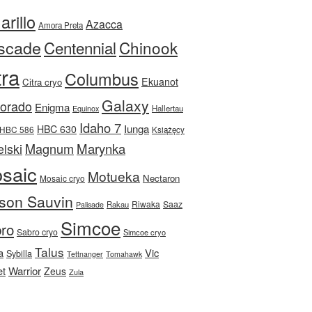
rillo
Azacca
Amora Preta
scade
Centennial
Chinook
tra
Columbus
Ekuanot
Citra cryo
Galaxy
Dorado
Enigma
Equinox
Hallertau
Idaho 7
Iunga
HBC 630
HBC 586
Książęcy
Magnum
Marynka
lski
saic
Motueka
Nectaron
Mosaic cryo
son Sauvin
Riwaka
Saaz
Rakau
Palisade
Simcoe
ro
Sabro cryo
Simcoe cryo
Talus
a
Vic
Sybilla
Tettnanger
Tomahawk
et
Warrior
Zeus
Zula