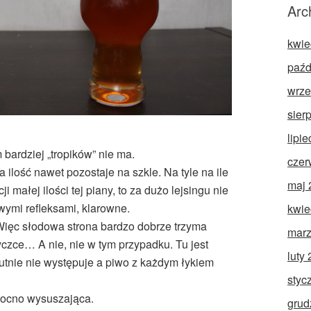
Arc
kwie
paźd
wrze
sier
lipi
 bardziej „tropików” nie ma.
czer
 ilość nawet pozostaje na szkle. Na tyle na ile
maj 
i małej ilości tej piany, to za dużo lejsingu nie
ymi refleksami, klarowne.
kwie
. Więc słodowa strona bardzo dobrze trzyma
marz
czce… A nie, nie w tym przypadku. Tu jest
luty
lutnie nie występuje a piwo z każdym łykiem
styc
mocno wysuszająca.
grud