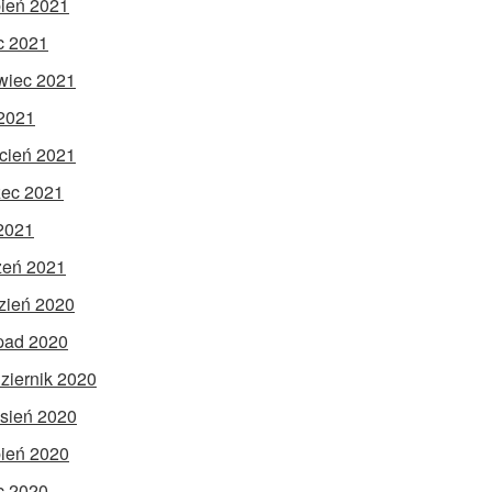
pień 2021
ec 2021
wiec 2021
2021
cień 2021
ec 2021
 2021
zeń 2021
zień 2020
opad 2020
ziernik 2020
sień 2020
pień 2020
ec 2020