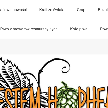
raftowe nowości
Kraft ze świata
Crap
Beza
Piwo z browarów restauracyjnych
Koło piwa
Pow