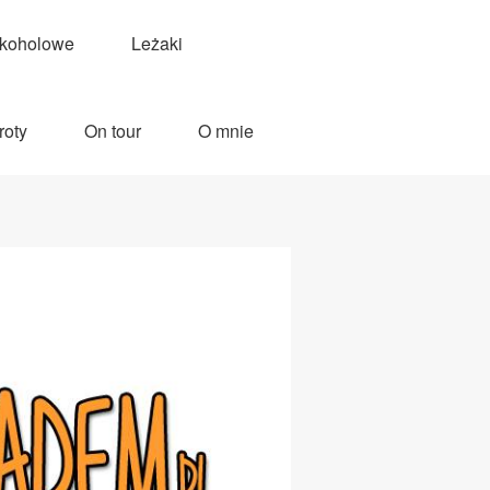
lkoholowe
Leżaki
roty
On tour
O mnie