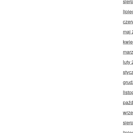
sier
lipi
czer
maj 
kwie
marz
luty
styc
grud
list
paźd
wrze
sier
lipi