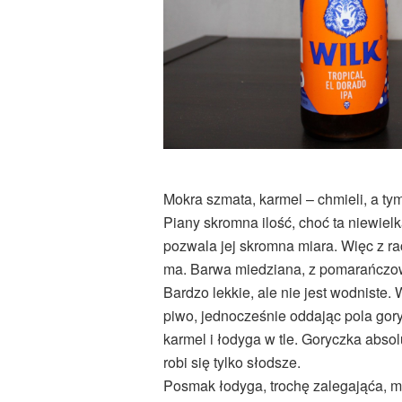
Mokra szmata, karmel – chmieli, a tym
Piany skromna ilość, choć ta niewielka
pozwala jej skromna miara. Więc z racj
ma. Barwa miedziana, z pomarańczow
Bardzo lekkie, ale nie jest wodniste
piwo, jednocześnie oddając pola gory
karmel i łodyga w tle. Goryczka abso
robi się tylko słodsze.
Posmak łodyga, trochę zalegająća, 