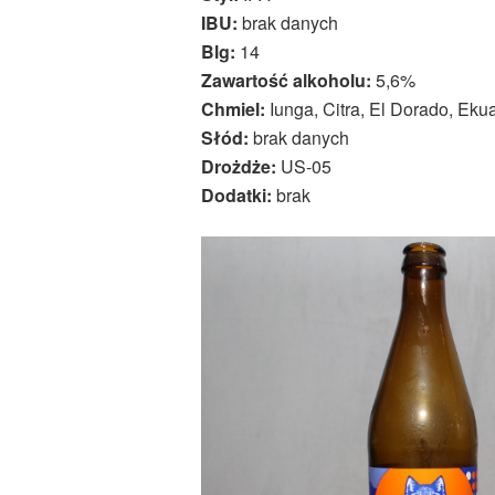
IBU:
brak danych
Blg:
14
Zawartość alkoholu:
5,6%
Chmiel:
Iunga, Citra, El Dorado, Eku
Słód:
brak danych
Drożdże:
US-05
Dodatki:
brak