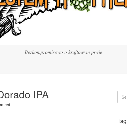
Bezkompromisowo o kraftowym piwie
 Dorado IPA
mment
Tag