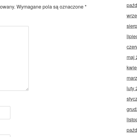
paźd
kowany.
Wymagane pola są oznaczone
*
wrze
sier
lipi
czer
maj 
kwie
marz
luty
styc
grud
list
paźd