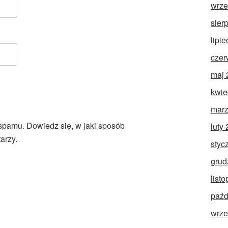
wrze
sier
lipi
czer
maj 
kwie
marz
 spamu.
Dowiedz się, w jaki sposób
luty
arzy.
styc
grud
list
paźd
wrze