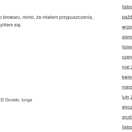
list
paźd
o browaru, mimo, że miałem przypuszczenia,
yliłem się.
wrze
sier
lipi
czer
maj 
kwie
marz
luty
,
El Dorado
,
Iunga
styc
grud
list