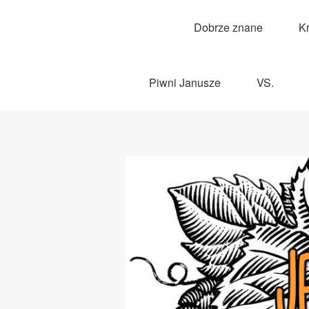
Dobrze znane
K
Piwni Janusze
VS.