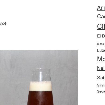
Ama
Ca
anot
Ci
El 
Blanc
Lube
Mo
Nel
Sab
Strat
Secr