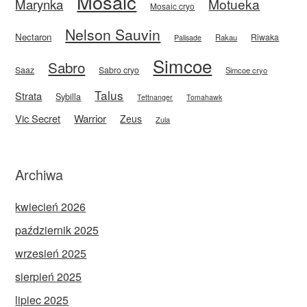
Mosaic
Motueka
Marynka
Mosaic cryo
Nelson Sauvin
Nectaron
Riwaka
Rakau
Palisade
Simcoe
Sabro
Saaz
Sabro cryo
Simcoe cryo
Talus
Strata
Sybilla
Tettnanger
Tomahawk
Vic Secret
Warrior
Zeus
Zula
Archiwa
kwiecień 2026
październik 2025
wrzesień 2025
sierpień 2025
lipiec 2025