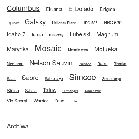
Columbus
El Dorado
Enigma
Ekuanot
Galaxy
HBC 630
HBC 586
Equinox
Hallertau Blanc
Idaho 7
Magnum
Lubelski
Iunga
Książęcy
Mosaic
Motueka
Marynka
Mosaic cryo
Nelson Sauvin
Nectaron
Riwaka
Rakau
Palisade
Simcoe
Sabro
Saaz
Sabro cryo
Simcoe cryo
Talus
Strata
Sybilla
Tettnanger
Tomahawk
Vic Secret
Warrior
Zeus
Zula
Archiwa