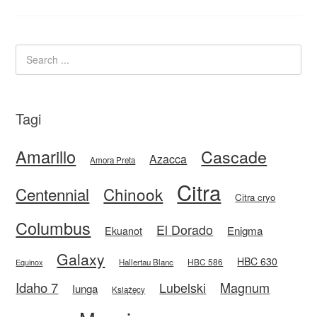
Tagi
Amarillo
Cascade
Azacca
Amora Preta
Citra
Centennial
Chinook
Citra cryo
Columbus
El Dorado
Enigma
Ekuanot
Galaxy
HBC 630
HBC 586
Equinox
Hallertau Blanc
Idaho 7
Magnum
Lubelski
Iunga
Książęcy