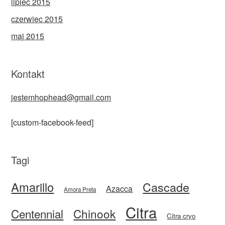
lipiec 2015
czerwiec 2015
maj 2015
Kontakt
jestemhophead@gmail.com
[custom-facebook-feed]
Tagi
Amarillo
Cascade
Azacca
Amora Preta
Citra
Centennial
Chinook
Citra cryo