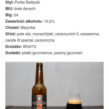
Styl:
Porter Bałtycki
IBU:
brak danych
Blg:
24
Zawartość alkoholu:
10,2%
Chmiel:
Marynka
Słód:
pale ale, monachijski, caramunich II, caraaroma,
carafa III special, pszeniczny
Drożdże:
W34/70
Dodatki:
płatki jęczmienne, palony jęczmień