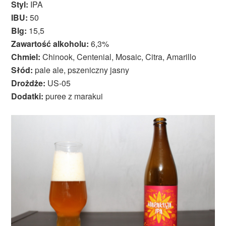
Styl:
IPA
IBU:
50
Blg:
15,5
Zawartość alkoholu:
6,3%
Chmiel:
Chinook, Centenial, Mosaic, Citra, Amarillo
Słód:
pale ale, pszeniczny jasny
Drożdże:
US-05
Dodatki:
puree z marakui