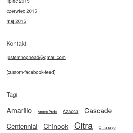
lipiec 2015
czerwiec 2015
maj 2015
Kontakt
jestemhophead@gmail.com
[custom-facebook-feed]
Tagi
Amarillo
Cascade
Azacca
Amora Preta
Citra
Centennial
Chinook
Citra cryo