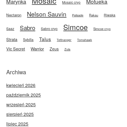
Mosaic
Motueka
Marynka
Mosaic cryo
Nelson Sauvin
Nectaron
Riwaka
Rakau
Palisade
Simcoe
Sabro
Saaz
Sabro cryo
Simcoe cryo
Talus
Strata
Sybilla
Tettnanger
Tomahawk
Vic Secret
Warrior
Zeus
Zula
Archiwa
kwiecień 2026
październik 2025
wrzesień 2025
sierpień 2025
lipiec 2025