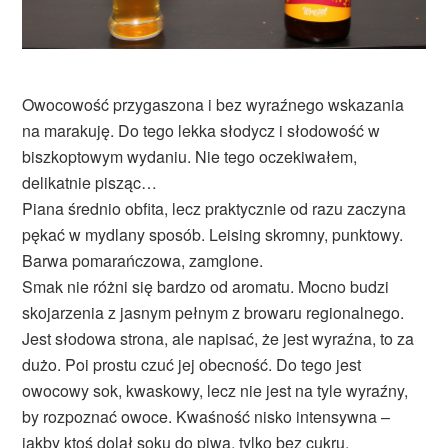
Owocowość przygaszona i bez wyraźnego wskazania
na marakuję. Do tego lekka słodycz i słodowość w
biszkoptowym wydaniu. Nie tego oczekiwałem,
delikatnie pisząc…
Piana średnio obfita, lecz praktycznie od razu zaczyna
pękać w mydlany sposób. Leising skromny, punktowy.
Barwa pomarańczowa, zamglone.
Smak nie różni się bardzo od aromatu. Mocno budzi
skojarzenia z jasnym pełnym z browaru regionalnego.
Jest słodowa strona, ale napisać, że jest wyraźna, to za
dużo. Poi prostu czuć jej obecność. Do tego jest
owocowy sok, kwaskowy, lecz nie jest na tyle wyraźny,
by rozpoznać owoce. Kwaśność nisko intensywna –
jakby ktoś dolał soku do piwa, tylko bez cukru.