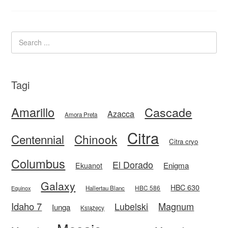
Tagi
Amarillo
Cascade
Azacca
Amora Preta
Citra
Centennial
Chinook
Citra cryo
Columbus
El Dorado
Enigma
Ekuanot
Galaxy
HBC 630
HBC 586
Equinox
Hallertau Blanc
Idaho 7
Magnum
Lubelski
Iunga
Książęcy