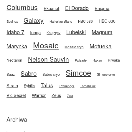
Columbus
El Dorado
Enigma
Ekuanot
Galaxy
HBC 630
HBC 586
Equinox
Hallertau Blanc
Idaho 7
Magnum
Lubelski
Iunga
Książęcy
Mosaic
Motueka
Marynka
Mosaic cryo
Nelson Sauvin
Nectaron
Riwaka
Rakau
Palisade
Simcoe
Sabro
Saaz
Sabro cryo
Simcoe cryo
Talus
Strata
Sybilla
Tettnanger
Tomahawk
Vic Secret
Warrior
Zeus
Zula
Archiwa