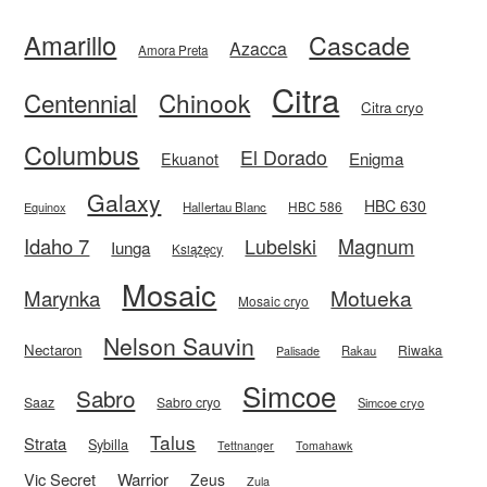
Amarillo
Cascade
Azacca
Amora Preta
Citra
Centennial
Chinook
Citra cryo
Columbus
El Dorado
Enigma
Ekuanot
Galaxy
HBC 630
HBC 586
Equinox
Hallertau Blanc
Idaho 7
Magnum
Lubelski
Iunga
Książęcy
Mosaic
Motueka
Marynka
Mosaic cryo
Nelson Sauvin
Nectaron
Riwaka
Rakau
Palisade
Simcoe
Sabro
Saaz
Sabro cryo
Simcoe cryo
Talus
Strata
Sybilla
Tettnanger
Tomahawk
Vic Secret
Warrior
Zeus
Zula