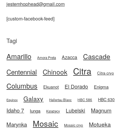
jestemhophead@gmail.com
[custom-facebook-feed]
Tagi
Amarillo
Cascade
Azacca
Amora Preta
Citra
Centennial
Chinook
Citra cryo
Columbus
El Dorado
Enigma
Ekuanot
Galaxy
HBC 630
HBC 586
Equinox
Hallertau Blanc
Idaho 7
Magnum
Lubelski
Iunga
Książęcy
Mosaic
Motueka
Marynka
Mosaic cryo