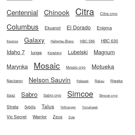
Citra
Centennial
Chinook
Citra cryo
Columbus
El Dorado
Enigma
Ekuanot
Galaxy
HBC 630
HBC 586
Equinox
Hallertau Blanc
Idaho 7
Magnum
Lubelski
Iunga
Książęcy
Mosaic
Motueka
Marynka
Mosaic cryo
Nelson Sauvin
Nectaron
Riwaka
Rakau
Palisade
Simcoe
Sabro
Saaz
Sabro cryo
Simcoe cryo
Talus
Strata
Sybilla
Tettnanger
Tomahawk
Vic Secret
Warrior
Zeus
Zula