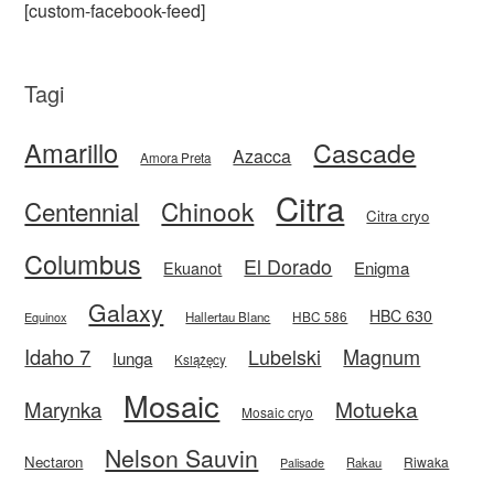
[custom-facebook-feed]
Tagi
Amarillo
Cascade
Azacca
Amora Preta
Citra
Centennial
Chinook
Citra cryo
Columbus
El Dorado
Enigma
Ekuanot
Galaxy
HBC 630
HBC 586
Equinox
Hallertau Blanc
Idaho 7
Magnum
Lubelski
Iunga
Książęcy
Mosaic
Motueka
Marynka
Mosaic cryo
Nelson Sauvin
Nectaron
Riwaka
Rakau
Palisade