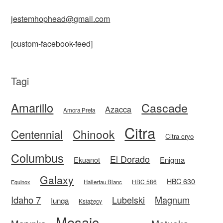
jestemhophead@gmail.com
[custom-facebook-feed]
Tagi
Amarillo
Cascade
Azacca
Amora Preta
Citra
Centennial
Chinook
Citra cryo
Columbus
El Dorado
Enigma
Ekuanot
Galaxy
HBC 630
HBC 586
Equinox
Hallertau Blanc
Idaho 7
Magnum
Lubelski
Iunga
Książęcy
Mosaic