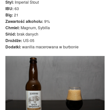
Styl:
Imperial Stout
IBU:
63
Blg:
21
Zawartość alkoholu:
9%
Chmiel:
Magnum, Sybilla
Słód:
brak danych
Drożdże:
US-05
Dodatki:
wanilia macerowana w burbonie