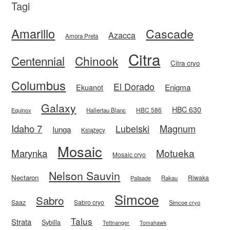
Tagi
Amarillo
Cascade
Azacca
Amora Preta
Citra
Centennial
Chinook
Citra cryo
Columbus
El Dorado
Enigma
Ekuanot
Galaxy
HBC 630
HBC 586
Equinox
Hallertau Blanc
Idaho 7
Magnum
Lubelski
Iunga
Książęcy
Mosaic
Motueka
Marynka
Mosaic cryo
Nelson Sauvin
Nectaron
Riwaka
Rakau
Palisade
Simcoe
Sabro
Saaz
Sabro cryo
Simcoe cryo
Talus
Strata
Sybilla
Tettnanger
Tomahawk