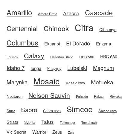
Amarillo
Cascade
Azacca
Amora Preta
Citra
Centennial
Chinook
Citra cryo
Columbus
El Dorado
Enigma
Ekuanot
Galaxy
HBC 630
HBC 586
Equinox
Hallertau Blanc
Idaho 7
Magnum
Lubelski
Iunga
Książęcy
Mosaic
Motueka
Marynka
Mosaic cryo
Nelson Sauvin
Nectaron
Riwaka
Rakau
Palisade
Simcoe
Sabro
Saaz
Sabro cryo
Simcoe cryo
Talus
Strata
Sybilla
Tettnanger
Tomahawk
Vic Secret
Warrior
Zeus
Zula