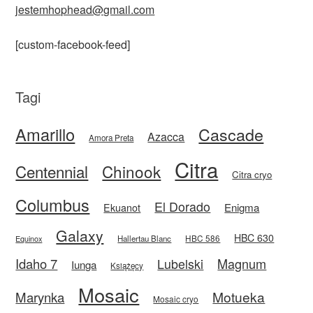
jestemhophead@gmail.com
[custom-facebook-feed]
Tagi
Amarillo
Cascade
Azacca
Amora Preta
Citra
Centennial
Chinook
Citra cryo
Columbus
El Dorado
Enigma
Ekuanot
Galaxy
HBC 630
HBC 586
Equinox
Hallertau Blanc
Idaho 7
Magnum
Lubelski
Iunga
Książęcy
Mosaic
Motueka
Marynka
Mosaic cryo