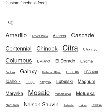
[custom-facebook-feed]
Tagi
Amarillo
Cascade
Azacca
Amora Preta
Citra
Centennial
Chinook
Citra cryo
Columbus
El Dorado
Enigma
Ekuanot
Galaxy
HBC 630
HBC 586
Equinox
Hallertau Blanc
Idaho 7
Magnum
Lubelski
Iunga
Książęcy
Mosaic
Motueka
Marynka
Mosaic cryo
Nelson Sauvin
Nectaron
Riwaka
Rakau
Palisade