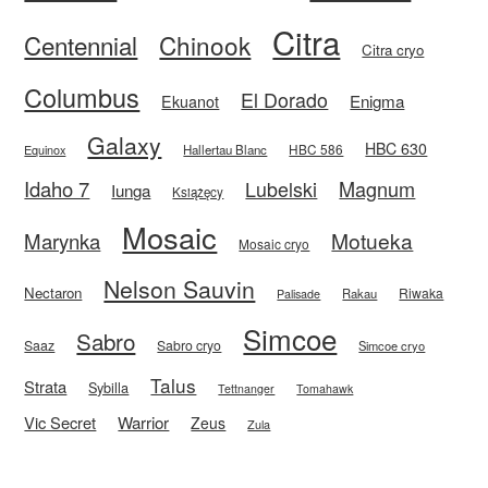
Citra
Centennial
Chinook
Citra cryo
Columbus
El Dorado
Enigma
Ekuanot
Galaxy
HBC 630
HBC 586
Equinox
Hallertau Blanc
Idaho 7
Magnum
Lubelski
Iunga
Książęcy
Mosaic
Motueka
Marynka
Mosaic cryo
Nelson Sauvin
Nectaron
Riwaka
Rakau
Palisade
Simcoe
Sabro
Saaz
Sabro cryo
Simcoe cryo
Talus
Strata
Sybilla
Tettnanger
Tomahawk
Vic Secret
Warrior
Zeus
Zula