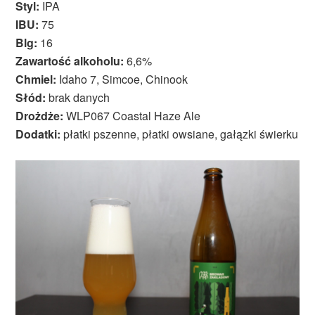
Styl:
IPA
IBU:
75
Blg:
16
Zawartość alkoholu:
6,6%
Chmiel:
Idaho 7, Simcoe, Chinook
Słód:
brak danych
Drożdże:
WLP067 Coastal Haze Ale
Dodatki:
płatki pszenne, płatki owsiane, gałązki świerku