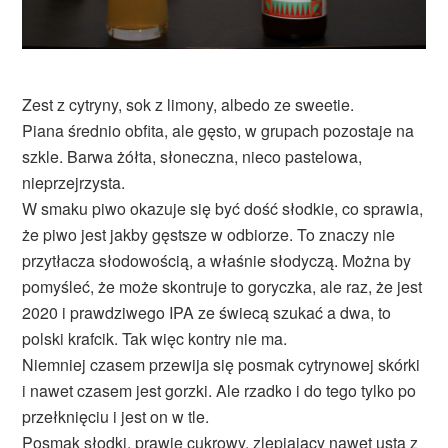
Zest z cytryny, sok z limony, albedo ze sweetie.
Piana średnio obfita, ale gęsto, w grupach pozostaje na
szkle. Barwa żółta, słoneczna, nieco pastelowa,
nieprzejrzysta.
W smaku piwo okazuje się być dość słodkie, co sprawia,
że piwo jest jakby gęstsze w odbiorze. To znaczy nie
przytłacza słodowością, a właśnie słodyczą. Można by
pomyśleć, że może skontruje to goryczka, ale raz, że jest
2020 i prawdziwego IPA ze świecą szukać a dwa, to
polski krafcik. Tak więc kontry nie ma.
Niemniej czasem przewija się posmak cytrynowej skórki
i nawet czasem jest gorzki. Ale rzadko i do tego tylko po
przełknięciu i jest on w tle.
Posmak słodki, prawie cukrowy, zlepiający nawet usta z