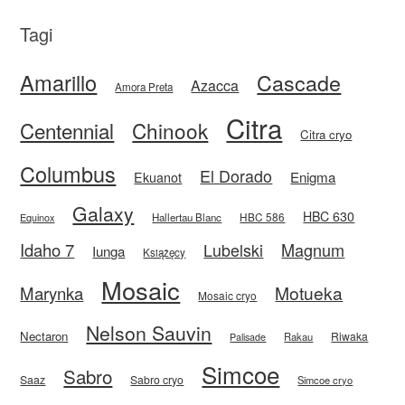
Tagi
Amarillo
Cascade
Azacca
Amora Preta
Citra
Centennial
Chinook
Citra cryo
Columbus
El Dorado
Enigma
Ekuanot
Galaxy
HBC 630
HBC 586
Equinox
Hallertau Blanc
Idaho 7
Magnum
Lubelski
Iunga
Książęcy
Mosaic
Motueka
Marynka
Mosaic cryo
Nelson Sauvin
Nectaron
Riwaka
Rakau
Palisade
Simcoe
Sabro
Saaz
Sabro cryo
Simcoe cryo