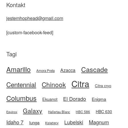
Kontakt
jestemhophead@gmail.com
[custom-facebook-feed]
Tagi
Amarillo
Cascade
Azacca
Amora Preta
Citra
Centennial
Chinook
Citra cryo
Columbus
El Dorado
Enigma
Ekuanot
Galaxy
HBC 630
HBC 586
Equinox
Hallertau Blanc
Idaho 7
Magnum
Lubelski
Iunga
Książęcy