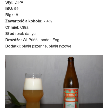
Styl:
DIPA
IBU:
99
Blg:
18
Zawartość alkoholu:
7,4%
Chmiel:
Citra
Słód:
brak danych
Drożdże:
WLP066 London Fog
Dodatki:
płatki pszenne, płatki ryżowe