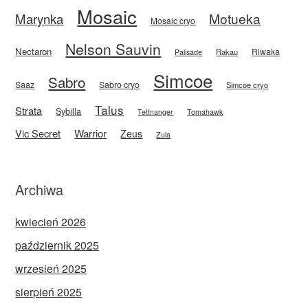
Mosaic
Motueka
Marynka
Mosaic cryo
Nelson Sauvin
Nectaron
Riwaka
Rakau
Palisade
Simcoe
Sabro
Saaz
Sabro cryo
Simcoe cryo
Talus
Strata
Sybilla
Tettnanger
Tomahawk
Vic Secret
Warrior
Zeus
Zula
Archiwa
kwiecień 2026
październik 2025
wrzesień 2025
sierpień 2025