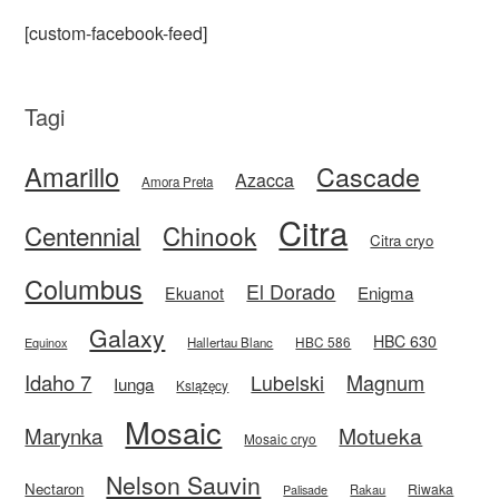
[custom-facebook-feed]
Tagi
Amarillo
Cascade
Azacca
Amora Preta
Citra
Centennial
Chinook
Citra cryo
Columbus
El Dorado
Enigma
Ekuanot
Galaxy
HBC 630
HBC 586
Equinox
Hallertau Blanc
Idaho 7
Magnum
Lubelski
Iunga
Książęcy
Mosaic
Motueka
Marynka
Mosaic cryo
Nelson Sauvin
Nectaron
Riwaka
Rakau
Palisade