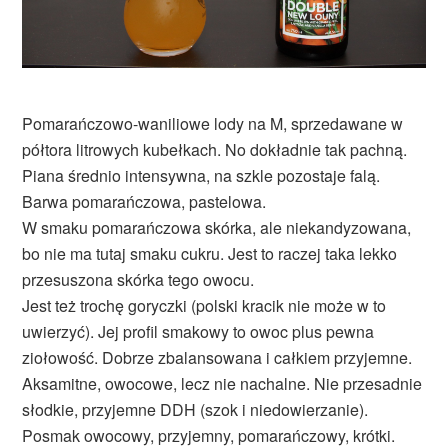
Pomarańczowo-waniliowe lody na M, sprzedawane w
półtora litrowych kubełkach. No dokładnie tak pachną.
Piana średnio intensywna, na szkle pozostaje falą.
Barwa pomarańczowa, pastelowa.
W smaku pomarańczowa skórka, ale niekandyzowana,
bo nie ma tutaj smaku cukru. Jest to raczej taka lekko
przesuszona skórka tego owocu.
Jest też trochę goryczki (polski kracik nie może w to
uwierzyć). Jej profil smakowy to owoc plus pewna
ziołowość. Dobrze zbalansowana i całkiem przyjemne.
Aksamitne, owocowe, lecz nie nachalne. Nie przesadnie
słodkie, przyjemne DDH (szok i niedowierzanie).
Posmak owocowy, przyjemny, pomarańczowy, krótki.