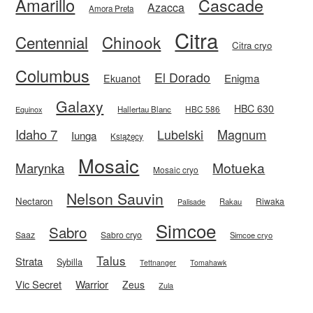
Amarillo
Cascade
Azacca
Amora Preta
Citra
Centennial
Chinook
Citra cryo
Columbus
El Dorado
Enigma
Ekuanot
Galaxy
HBC 630
HBC 586
Equinox
Hallertau Blanc
Idaho 7
Magnum
Lubelski
Iunga
Książęcy
Mosaic
Motueka
Marynka
Mosaic cryo
Nelson Sauvin
Nectaron
Riwaka
Rakau
Palisade
Simcoe
Sabro
Saaz
Sabro cryo
Simcoe cryo
Talus
Strata
Sybilla
Tettnanger
Tomahawk
Vic Secret
Warrior
Zeus
Zula