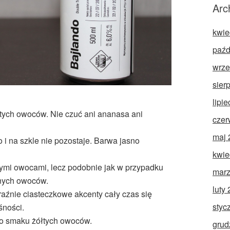
Arc
kwie
paźd
wrze
sier
lipi
tych owoców. Nie czuć ani ananasa ani
czer
maj 
i na szkle nie pozostaje. Barwa jasno
kwie
ymi owocami, lecz podobnie jak w przypadku
marz
tnych owoców.
luty
raźnie ciasteczkowe akcenty cały czas się
styc
śności.
i o smaku żółtych owoców.
grud