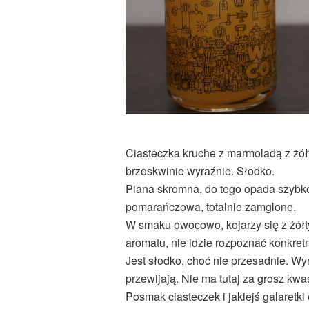
Ciasteczka kruche z marmoladą z żół
brzoskwinie wyraźnie. Słodko.
Piana skromna, do tego opada szybko 
pomarańczowa, totalnie zamglone.
W smaku owocowo, kojarzy się z żółt
aromatu, nie idzie rozpoznać konkre
Jest słodko, choć nie przesadnie. Wy
przewijają. Nie ma tutaj za grosz kwa
Posmak ciasteczek i jakiejś galaretk