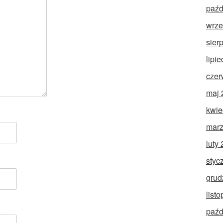
paźd
wrze
sier
lipi
czer
maj 
kwie
marz
luty
styc
grud
list
paźd