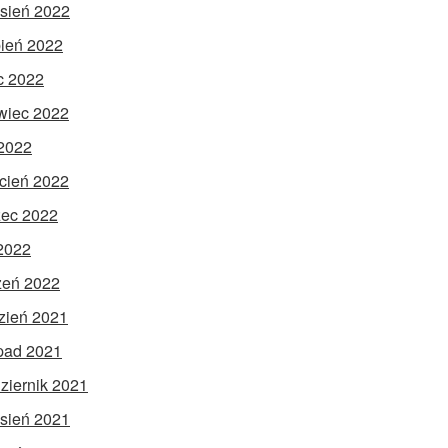
sień 2022
pień 2022
ec 2022
wiec 2022
2022
cień 2022
ec 2022
 2022
zeń 2022
zień 2021
opad 2021
ziernik 2021
sień 2021