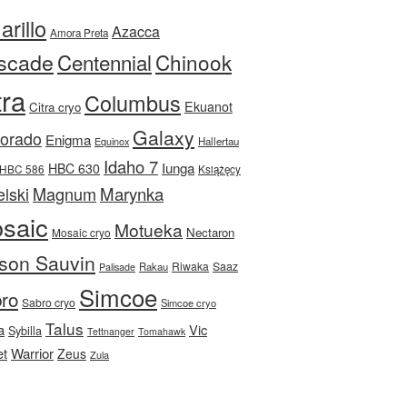
rillo
Azacca
Amora Preta
scade
Centennial
Chinook
tra
Columbus
Ekuanot
Citra cryo
Galaxy
Dorado
Enigma
Equinox
Hallertau
Idaho 7
Iunga
HBC 630
HBC 586
Książęcy
Magnum
Marynka
lski
saic
Motueka
Nectaron
Mosaic cryo
son Sauvin
Riwaka
Saaz
Rakau
Palisade
Simcoe
ro
Sabro cryo
Simcoe cryo
Talus
a
Vic
Sybilla
Tettnanger
Tomahawk
et
Warrior
Zeus
Zula