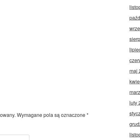
list
paźd
wrze
sier
lipi
czer
maj 
kwie
marz
luty
styc
kowany.
Wymagane pola są oznaczone
*
grud
list