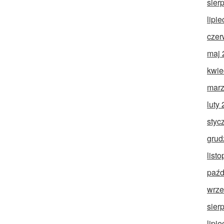
sier
lipi
czer
maj 
kwie
marz
luty
styc
grud
list
paźd
wrze
sier
lipi