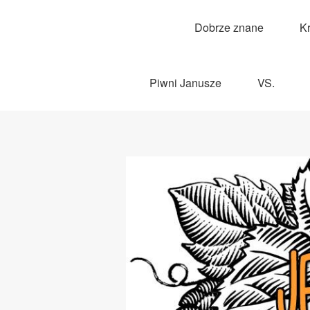
Dobrze znane
K
Piwni Janusze
VS.