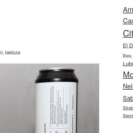
Ama
Ca
Ci
El 
i, laktoza
Blanc
Lube
Mo
Nel
Sab
Strat
Secr