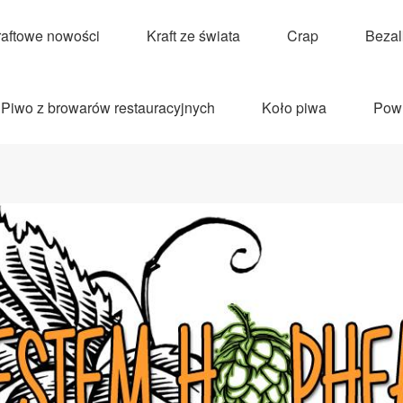
raftowe nowości
Kraft ze świata
Crap
Beza
Piwo z browarów restauracyjnych
Koło piwa
Pow