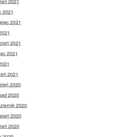
pień 2021
ec 2021
wiec 2021
2021
cień 2021
ec 2021
 2021
zeń 2021
zień 2020
opad 2020
ziernik 2020
sień 2020
pień 2020
ec 2020