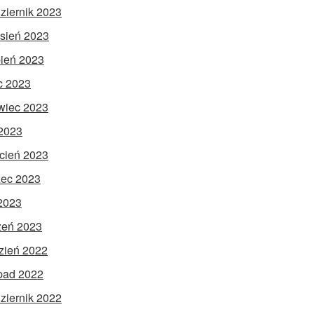
ziernik 2023
sień 2023
pień 2023
ec 2023
wiec 2023
2023
cień 2023
ec 2023
 2023
zeń 2023
zień 2022
opad 2022
ziernik 2022