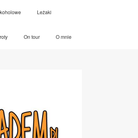
lkoholowe
Leżaki
roty
On tour
O mnie