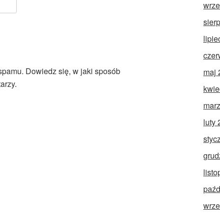
wrze
sier
lipi
czer
 spamu.
Dowiedz się, w jaki sposób
maj 
arzy.
kwie
marz
luty
styc
grud
list
paźd
wrze