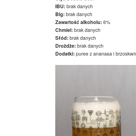
IBU:
brak danych
Blg:
brak danych
Zawartość alkoholu:
6%
Chmiel:
brak danych
Słód:
brak danych
Drożdże:
brak danych
Dodatki:
puree z ananasa i brzoskwin