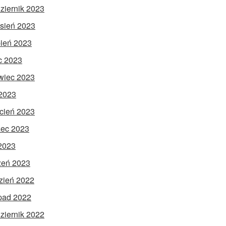
ziernik 2023
sień 2023
pień 2023
ec 2023
wiec 2023
2023
cień 2023
ec 2023
 2023
zeń 2023
zień 2022
opad 2022
ziernik 2022