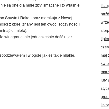
 nie są one dla mnie zbyt smaczne i to właśnie
list
paźd
son Sauvin i Rakau oraz marakuja z Nowej
wrze
ności z której znany jest ten owoc, soczystości i
sier
ominąć chmiele).
e winogrona, ale jednocześnie dość nijaki,
lipi
czer
maj 
spodziewałem i w ogóle jakieś takie nijakie.
kwie
marz
luty
styc
grud
list