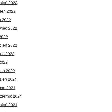
sień 2022
pień 2022
ec 2022
wiec 2022
2022
cień 2022
ec 2022
 2022
zeń 2022
zień 2021
opad 2021
ziernik 2021
sień 2021