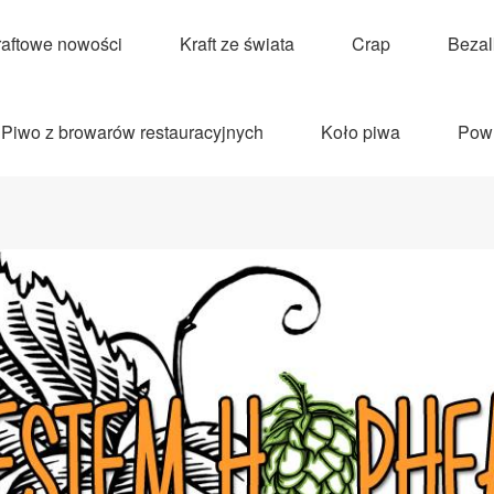
raftowe nowości
Kraft ze świata
Crap
Beza
Piwo z browarów restauracyjnych
Koło piwa
Pow