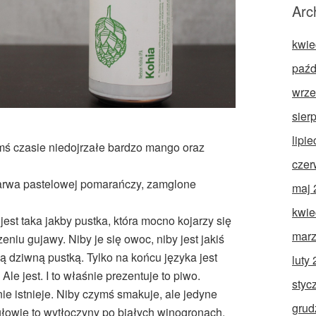
Arc
kwie
paźd
wrze
sier
lipi
ś czasie niedojrzałe bardzo mango oraz
czer
Barwa pastelowej pomarańczy, zamglone
maj 
kwie
est taka jakby pustka, która mocno kojarzy się
marz
eniu gujawy. Niby je się owoc, niby jest jakiś
ą dziwną pustką. Tylko na końcu języka jest
luty
 Ale jest. I to właśnie prezentuje to piwo.
styc
ie istnieje. Niby czymś smakuje, ale jedyne
grud
 głowie to wytłoczyny po białych winogronach.