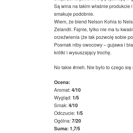
Są wina na takim właśnie produkcie i
smakuje podobnie.
Wiem, że blend Nelson Kohia to Nel
Zelandii. Fajnie, tylko nie ma tu kwaś
orzeźwienia (że tak pozwolę sobie p
Posmak niby owocowy – gujawa i biał
krótki i wysuszający trochę.
No takie #meh. Nie było to czego się 
Ocena:
Aromat:
4/10
Wygląd:
1/5
Smak:
4/10
Odczucie:
1/5
Ogólna:
7/20
Suma: 1,7/5