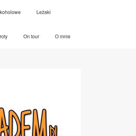
lkoholowe
Leżaki
roty
On tour
O mnie