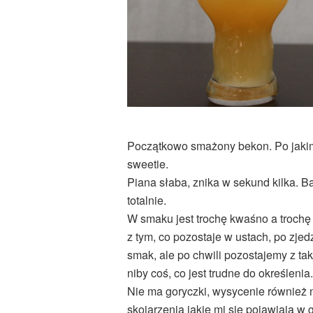
Początkowo smażony bekon. Po jakim
sweetie.
Piana słaba, znika w sekund kilka. 
totalnie.
W smaku jest trochę kwaśno a trochę j
z tym, co pozostaje w ustach, po zjedz
smak, ale po chwili pozostajemy z tak
niby coś, co jest trudne do określenia.
Nie ma goryczki, wysycenie również n
skojarzenia jakie mi się pojawiają w