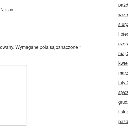
paźd
 Nelson
wrze
sier
lipi
czer
kowany.
Wymagane pola są oznaczone
*
maj 
kwie
marz
luty
styc
grud
list
paźd