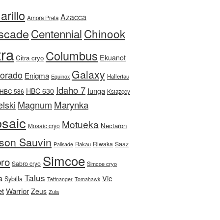
rillo
Azacca
Amora Preta
scade
Centennial
Chinook
tra
Columbus
Ekuanot
Citra cryo
Galaxy
Dorado
Enigma
Equinox
Hallertau
Idaho 7
Iunga
HBC 630
HBC 586
Książęcy
Magnum
Marynka
lski
saic
Motueka
Nectaron
Mosaic cryo
son Sauvin
Riwaka
Saaz
Rakau
Palisade
Simcoe
ro
Sabro cryo
Simcoe cryo
Talus
a
Vic
Sybilla
Tettnanger
Tomahawk
et
Warrior
Zeus
Zula