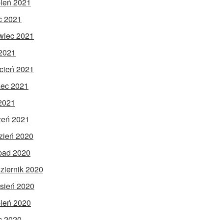
pień 2021
ec 2021
wiec 2021
2021
cień 2021
ec 2021
 2021
zeń 2021
zień 2020
opad 2020
ziernik 2020
sień 2020
pień 2020
ec 2020