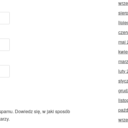
wrze
sier
lipi
czer
maj 
kwie
marz
luty
styc
grud
list
paźd
 spamu.
Dowiedz się, w jaki sposób
arzy.
wrze