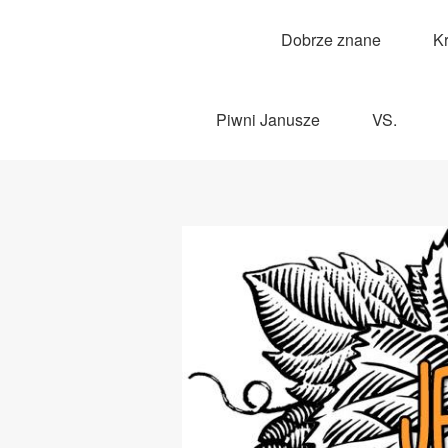
Dobrze znane
K
Piwni Janusze
VS.