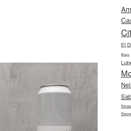
Ama
Ca
Ci
El 
Blanc
Lube
Mo
Nel
Sab
Strat
Secr