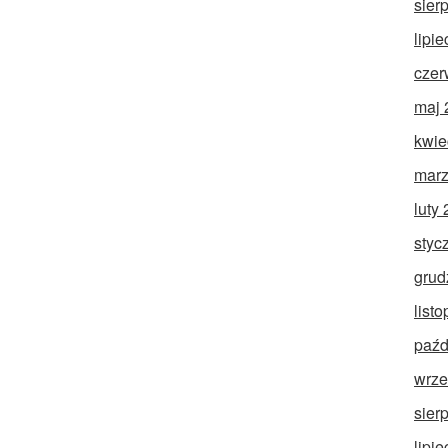
sier
lipi
czer
maj 
kwie
marz
luty
styc
grud
list
paźd
wrze
sier
lipi