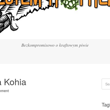
Bezkompromisowo o kraftowym piwie
a Kohia
mment
Tag