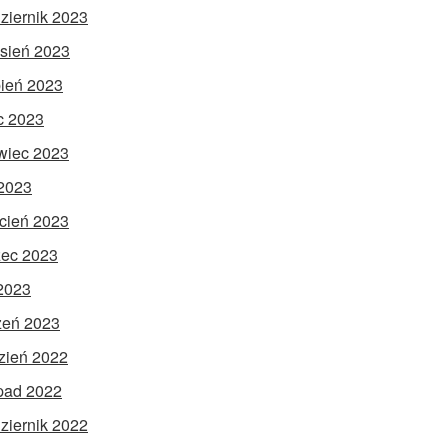
ziernik 2023
sień 2023
pień 2023
ec 2023
wiec 2023
2023
cień 2023
ec 2023
 2023
zeń 2023
zień 2022
opad 2022
ziernik 2022