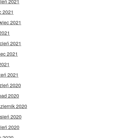
pień 2021
ec 2021
wiec 2021
2021
cień 2021
ec 2021
 2021
zeń 2021
zień 2020
opad 2020
ziernik 2020
sień 2020
pień 2020
ec 2020