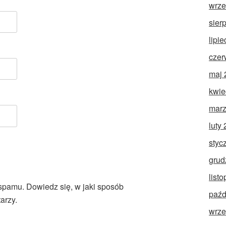
wrze
sier
lipi
czer
maj 
kwie
marz
luty
styc
grud
list
 spamu.
Dowiedz się, w jaki sposób
paźd
arzy.
wrze