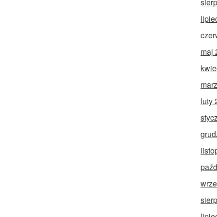
sier
lipi
czer
maj 
kwie
marz
luty
styc
grud
list
paźd
wrze
sier
lipi