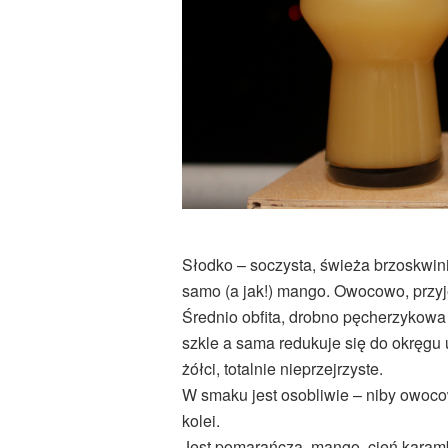
Słodko – soczysta, świeża brzoskwinia
samo (a jak!) mango. Owocowo, przyj
Średnio obfita, drobno pęcherzykowa 
szkle a sama redukuje się do okręgu
żółci, totalnie nieprzejrzyste.
W smaku jest osobliwie – niby owoco
kolei.
Jest pomarańcza, mango, cień karambo