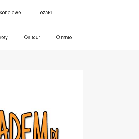
lkoholowe
Leżaki
roty
On tour
O mnie