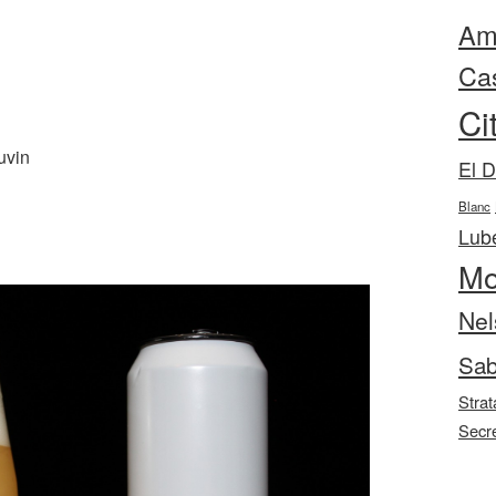
Ama
Ca
Ci
uvin
El 
Blanc
Lube
Mo
Nel
Sab
Strat
Secr