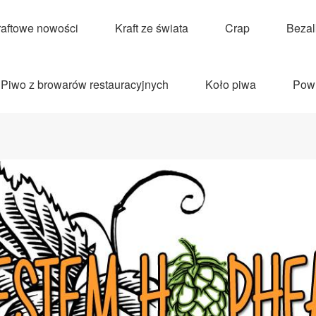
raftowe nowości
Kraft ze świata
Crap
Beza
Piwo z browarów restauracyjnych
Koło piwa
Pow