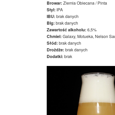
Browar:
Ziemia Obiecana / Pinta
Styl:
IPA
IBU:
brak danych
Blg:
brak danych
Zawartość alkoholu:
6,5%
Chmiel:
Galaxy, Motueka, Nelson Sa
Słód:
brak danych
Drożdże:
brak danych
Dodatki:
brak