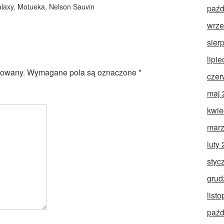
laxy
,
Motueka
,
Nelson Sauvin
paźd
wrze
sier
lipi
kowany.
Wymagane pola są oznaczone
*
czer
maj 
kwie
marz
luty
styc
grud
list
paźd