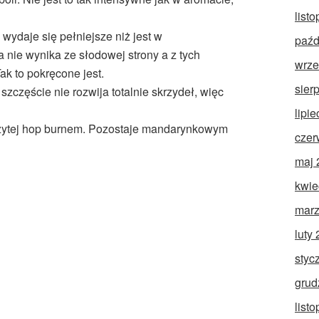
list
daje się pełniejsze niż jest w
paźd
a nie wynika ze słodowej strony a z tych
wrze
ak to pokręcone jest.
sier
szczęście nie rozwija totalnie skrzydeł, więc
lipi
ytej hop burnem. Pozostaje mandarynkowym
czer
maj 
kwie
marz
luty
styc
grud
list