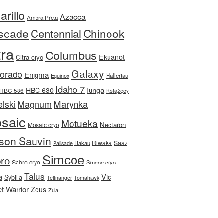
rillo
Azacca
Amora Preta
scade
Centennial
Chinook
tra
Columbus
Ekuanot
Citra cryo
Galaxy
Dorado
Enigma
Equinox
Hallertau
Idaho 7
Iunga
HBC 630
HBC 586
Książęcy
Magnum
Marynka
lski
saic
Motueka
Nectaron
Mosaic cryo
son Sauvin
Riwaka
Saaz
Rakau
Palisade
Simcoe
ro
Sabro cryo
Simcoe cryo
Talus
a
Vic
Sybilla
Tettnanger
Tomahawk
et
Warrior
Zeus
Zula