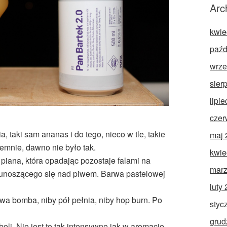
Arc
kwie
paźd
wrze
sier
lipi
czer
, taki sam ananas i do tego, nieco w tle, takie
maj 
emnie, dawno nie było tak.
kwie
piana, która opadając pozostaje falami na
marz
 unoszącego się nad piwem. Barwa pastelowej
luty
wa bomba, niby pół pełnia, niby hop burn. Po
styc
grud
li. Nie jest to tak intensywne jak w aromacie,