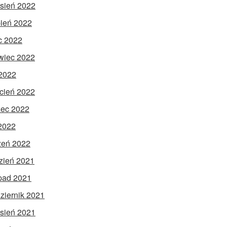
sień 2022
pień 2022
ec 2022
wiec 2022
2022
cień 2022
ec 2022
 2022
zeń 2022
zień 2021
opad 2021
ziernik 2021
sień 2021