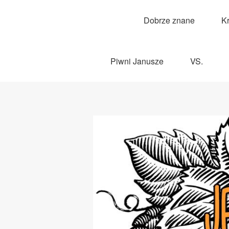
Dobrze znane
K
Piwni Janusze
VS.