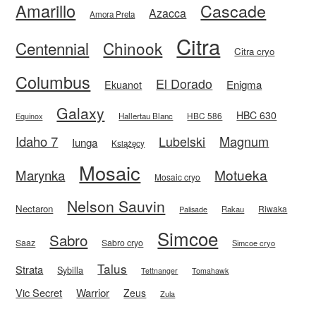
Amarillo
Cascade
Azacca
Amora Preta
Citra
Centennial
Chinook
Citra cryo
Columbus
El Dorado
Enigma
Ekuanot
Galaxy
HBC 630
HBC 586
Equinox
Hallertau Blanc
Idaho 7
Magnum
Lubelski
Iunga
Książęcy
Mosaic
Motueka
Marynka
Mosaic cryo
Nelson Sauvin
Nectaron
Riwaka
Rakau
Palisade
Simcoe
Sabro
Saaz
Sabro cryo
Simcoe cryo
Talus
Strata
Sybilla
Tettnanger
Tomahawk
Vic Secret
Warrior
Zeus
Zula