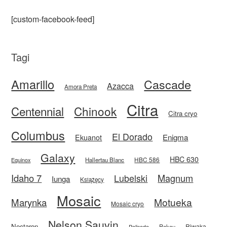
[custom-facebook-feed]
Tagi
Amarillo
Cascade
Azacca
Amora Preta
Citra
Centennial
Chinook
Citra cryo
Columbus
El Dorado
Enigma
Ekuanot
Galaxy
HBC 630
HBC 586
Equinox
Hallertau Blanc
Idaho 7
Magnum
Lubelski
Iunga
Książęcy
Mosaic
Motueka
Marynka
Mosaic cryo
Nelson Sauvin
Nectaron
Riwaka
Rakau
Palisade