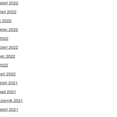
sień 2022
pień 2022
ec 2022
wiec 2022
2022
cień 2022
ec 2022
 2022
zeń 2022
zień 2021
opad 2021
ziernik 2021
sień 2021