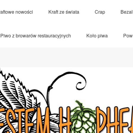
raftowe nowości
Kraft ze świata
Crap
Beza
Piwo z browarów restauracyjnych
Koło piwa
Pow