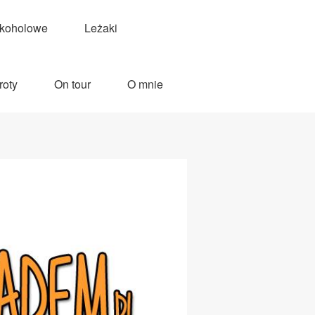
lkoholowe
Leżaki
roty
On tour
O mnie