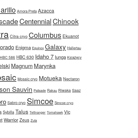
rillo
Azacca
Amora Preta
scade
Centennial
Chinook
tra
Columbus
Ekuanot
Citra cryo
Galaxy
Dorado
Enigma
Equinox
Hallertau
Idaho 7
Iunga
HBC 630
HBC 586
Książęcy
Magnum
Marynka
lski
saic
Motueka
Nectaron
Mosaic cryo
son Sauvin
Riwaka
Saaz
Rakau
Palisade
Simcoe
ro
Sabro cryo
Simcoe cryo
Talus
a
Vic
Sybilla
Tettnanger
Tomahawk
et
Warrior
Zeus
Zula