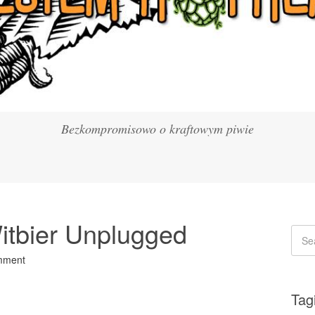
Bezkompromisowo o kraftowym piwie
itbier Unplugged
mment
Tag