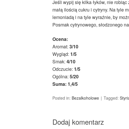
Jeśli wypij się kilka łyków, nie robią
małą ilością cukru i cytryny. Na tyle
lemoniadą i na tyle wyraźnie, by moż
Posmak cytrynowego, słodzonego na
Ocena:
Aromat:
3/10
Wygląd:
1/5
Smak:
4/10
Odczucie:
1/5
Ogólna:
5/20
Suma: 1,4/5
Posted in:
Bezalkoholowe
Tagged:
Styr
Dodaj komentarz