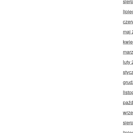
sier
lipi
czer
maj 
kwie
marz
luty
styc
grud
list
paźd
wrze
sier
lipi