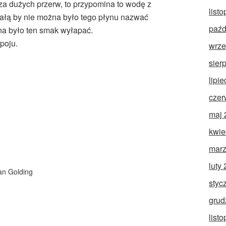
c za dużych przerw, to przypomina to wodę z
list
 małą by nie można było tego płynu nazwać
paźd
na było ten smak wyłapać.
poju.
wrze
sier
lipi
czer
maj 
kwie
marz
luty
ian Golding
styc
grud
list