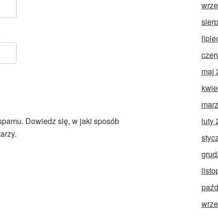
wrze
sier
lipi
czer
maj 
kwie
marz
luty
 spamu.
Dowiedz się, w jaki sposób
arzy.
styc
grud
list
paźd
wrze