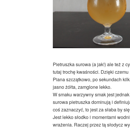
Pietruszka surowa (a jak!) ale też z 
tutaj trochę kwaśności. Dzięki czemu
Piana szczątkowo, po sekundach kilk
jasno żółta, zamglone lekko.
W smaku warzywny smak jest jednak j
surowa pietruszka dominują i definiuj
coś zaznaczyć, to jest za słaba by si
Jest lekko słodko i momentami wodniś
wrażenia. Raczej przez tą słodycz wyd