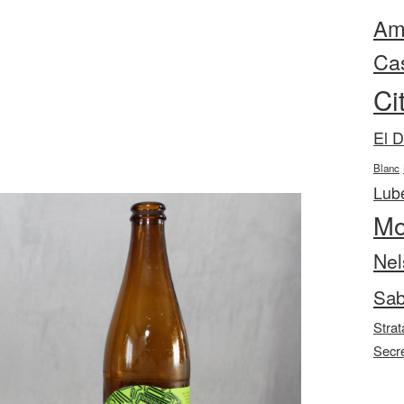
Ama
Ca
Ci
El 
Blanc
Lube
Mo
Nel
Sab
Strat
Secr