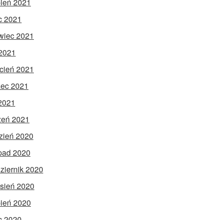
pień 2021
ec 2021
wiec 2021
2021
cień 2021
ec 2021
 2021
zeń 2021
zień 2020
opad 2020
ziernik 2020
sień 2020
pień 2020
ec 2020