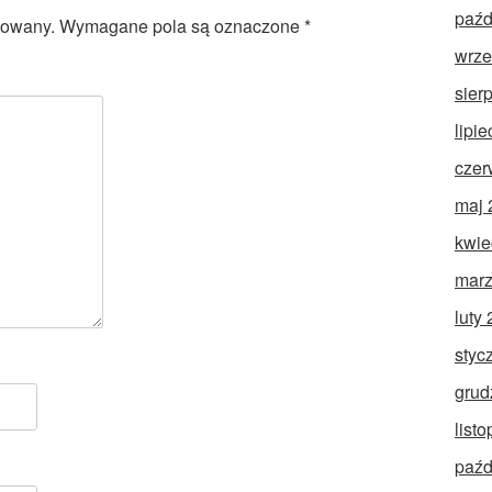
paźd
kowany.
Wymagane pola są oznaczone
*
wrze
sier
lipi
czer
maj 
kwie
marz
luty
styc
grud
list
paźd