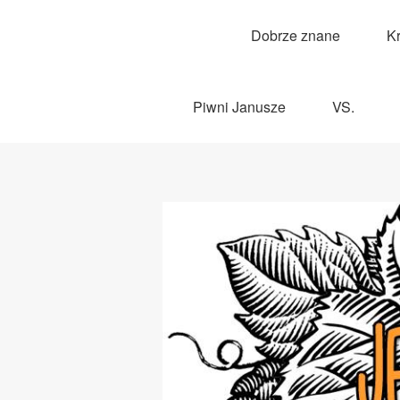
Dobrze znane
K
Piwni Janusze
VS.