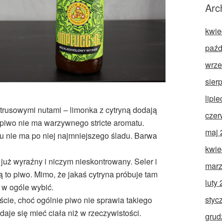
Arc
kwie
paźd
wrze
sier
lipi
cytrusowymi nutami – limonka z cytryną dodają
czer
 piwo nie ma warzywnego stricte aromatu.
maj 
u nie ma po niej najmniejszego śladu. Barwa
kwie
uż wyraźny i niczym nieskontrowany. Seler i
marz
ą to piwo. Mimo, że jakaś cytryna próbuje tam
luty
ę w ogóle wybić.
styc
cie, choć ogólnie piwo nie sprawia takiego
aje się mieć ciała niż w rzeczywistości.
grud